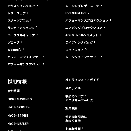
テキスタイルウェア
レーシングレザースーツ
レザーウェア
PREMIUM ART
スポーツデニム
パフォーマンスプロテクション
ランディングパンツ
エアバッグプロテクション
ポータブルキャップ
Arai×HYODヘルメット
グローブ
ライディングバッグ
Women's
フットウェア
パフォーマンスインナー
レーシングアクセサリー
パフォーマンスアパレル
オンラインストアガイド
採用情報
返品 / 交換
会社概要
製品のリペア /
ORIGIN-WORKS
カスタマーサービス
HYOD SPIRITS
利用規約
HYOD-STORE
特定商取引法に
基づく表示
HYOD-DEALER
お客様情報 /