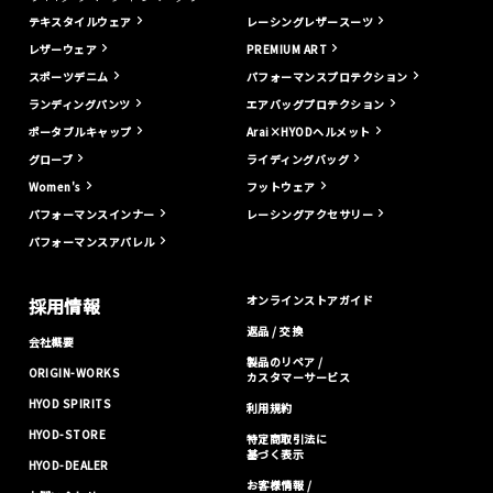
テキスタイルウェア
レーシングレザースーツ
レザーウェア
PREMIUM ART
スポーツデニム
パフォーマンスプロテクション
ランディングパンツ
エアバッグプロテクション
ポータブルキャップ
Arai×HYODヘルメット
グローブ
ライディングバッグ
Women's
フットウェア
パフォーマンスインナー
レーシングアクセサリー
パフォーマンスアパレル
オンラインストアガイド
採用情報
返品 / 交換
会社概要
製品のリペア /
ORIGIN-WORKS
カスタマーサービス
HYOD SPIRITS
利用規約
HYOD-STORE
特定商取引法に
基づく表示
HYOD-DEALER
お客様情報 /