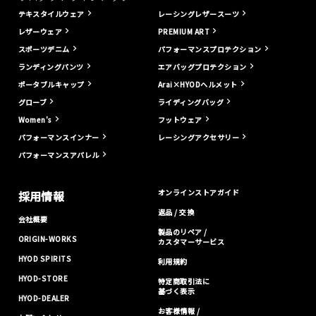
テキスタイルウェア
レーシングレザースーツ
レザーウェア
PREMIUM ART
スポーツデニム
パフォーマンスプロテクション
ランディングパンツ
エアバッグプロテクション
ポータブルキャップ
Arai×HYODヘルメット
グローブ
ライディングバッグ
Women's
フットウェア
パフォーマンスインナー
レーシングアクセサリー
パフォーマンスアパレル
オンラインストアガイド
採用情報
返品 / 交換
会社概要
製品のリペア /
ORIGIN-WORKS
カスタマーサービス
HYOD SPIRITS
利用規約
HYOD-STORE
特定商取引法に
基づく表示
HYOD-DEALER
お客様情報 /