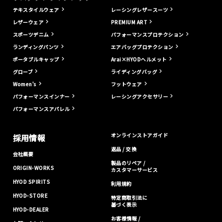
テキスタイルウェア
レーシングレザースーツ
レザーウェア
PREMIUM ART
スポーツデニム
パフォーマンスプロテクション
ランディングパンツ
エアバッグプロテクション
ポータブルキャップ
Arai×HYODヘルメット
グローブ
ライディングバッグ
Women's
フットウェア
パフォーマンスインナー
レーシングアクセサリー
パフォーマンスアパレル
オンラインストアガイド
採用情報
返品 / 交換
会社概要
製品のリペア /
ORIGIN-WORKS
カスタマーサービス
HYOD SPIRITS
利用規約
HYOD-STORE
特定商取引法に
基づく表示
HYOD-DEALER
お客様情報 /