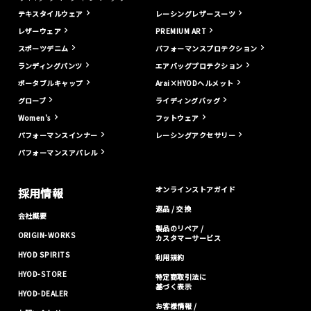
テキスタイルウェア
レーシングレザースーツ
レザーウェア
PREMIUM ART
スポーツデニム
パフォーマンスプロテクション
ランディングパンツ
エアバッグプロテクション
ポータブルキャップ
Arai×HYODヘルメット
グローブ
ライディングバッグ
Women's
フットウェア
パフォーマンスインナー
レーシングアクセサリー
パフォーマンスアパレル
オンラインストアガイド
採用情報
返品 / 交換
会社概要
製品のリペア /
ORIGIN-WORKS
カスタマーサービス
HYOD SPIRITS
利用規約
HYOD-STORE
特定商取引法に
基づく表示
HYOD-DEALER
お客様情報 /