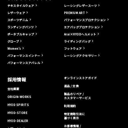
テキスタイルウェア
レーシングレザースーツ
レザーウェア
PREMIUM ART
スポーツデニム
パフォーマンスプロテクション
ランディングパンツ
エアバッグプロテクション
ポータブルキャップ
Arai×HYODヘルメット
グローブ
ライディングバッグ
Women's
フットウェア
パフォーマンスインナー
レーシングアクセサリー
パフォーマンスアパレル
オンラインストアガイド
採用情報
返品 / 交換
会社概要
製品のリペア /
ORIGIN-WORKS
カスタマーサービス
HYOD SPIRITS
利用規約
HYOD-STORE
特定商取引法に
基づく表示
HYOD-DEALER
お客様情報 /