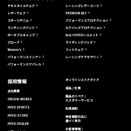
テキスタイルウェア
レーシングレザースーツ
レザーウェア
PREMIUM ART
スポーツデニム
パフォーマンスプロテクション
ランディングパンツ
エアバッグプロテクション
ポータブルキャップ
Arai×HYODヘルメット
グローブ
ライディングバッグ
Women's
フットウェア
パフォーマンスインナー
レーシングアクセサリー
パフォーマンスアパレル
オンラインストアガイド
採用情報
返品 / 交換
会社概要
製品のリペア /
ORIGIN-WORKS
カスタマーサービス
HYOD SPIRITS
利用規約
HYOD-STORE
特定商取引法に
基づく表示
HYOD-DEALER
お客様情報 /