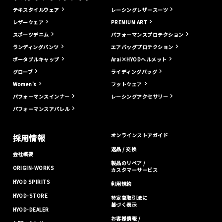
テキスタイルウェア
レーシングレザースーツ
レザーウェア
PREMIUM ART
スポーツデニム
パフォーマンスプロテクション
ランディングパンツ
エアバッグプロテクション
ポータブルキャップ
Arai×HYODヘルメット
グローブ
ライディングバッグ
Women's
フットウェア
パフォーマンスインナー
レーシングアクセサリー
パフォーマンスアパレル
オンラインストアガイド
採用情報
返品 / 交換
会社概要
製品のリペア /
ORIGIN-WORKS
カスタマーサービス
HYOD SPIRITS
利用規約
HYOD-STORE
特定商取引法に
基づく表示
HYOD-DEALER
お客様情報 /