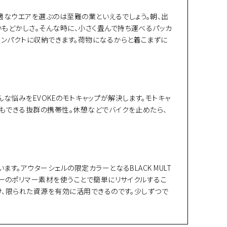
なウエアを選ぶのは至難の業といえるでしょう。朝、出
もどかしさ。そんな時に、小さく畳んで持ち運べるパッカ
コンパクトに収納できます。荷物になるからと着こまずに
な悩みをEVOKEのモトキャップが解決します。モトキャ
ともできる抜群の携帯性。休憩などでバイクを止めたら、
す。アウターシェルの限定カラーとなるBLACK MULT
単一のポリマー素材を使うことで簡単にリサイクルするこ
け、限られた資源を有効に活用できるのです。少しずつで