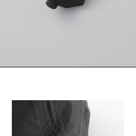
イズ選択
カ
BLACK
¥6,710
(税込)