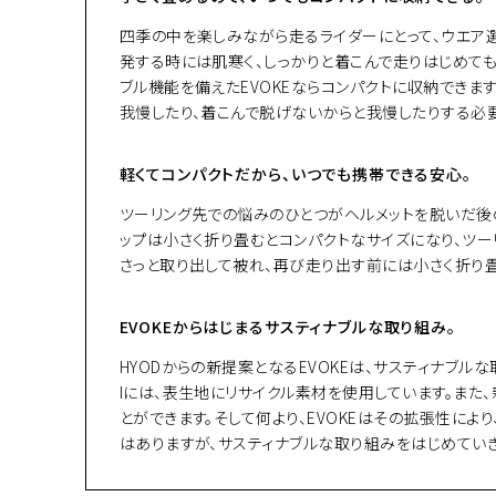
四季の中を楽しみながら走るライダーにとって、ウエア
発する時には肌寒く、しっかりと着こんで走りはじめて
ブル機能を備えたEVOKEならコンパクトに収納できま
我慢したり、着こんで脱げないからと我慢したりする必
軽くてコンパクトだから、いつでも携帯できる安心。
ツーリング先での悩みのひとつがヘルメットを脱いだ後の
ップは小さく折り畳むとコンパクトなサイズになり、ツー
さっと取り出して被れ、再び走り出す前には小さく折り
EVOKEからはじまるサスティナブルな取り組み。
HYODからの新提案となるEVOKEは、サスティナブル
Iには、表生地にリサイクル素材を使用しています。また
とができます。そして何より、EVOKEはその拡張性に
はありますが、サスティナブルな取り組みをはじめていき