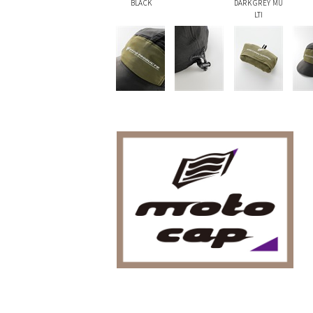
BLACK
DARK GREY MU
LTI