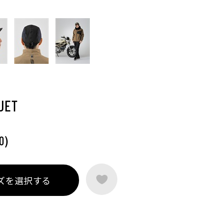
JET
)
0
ズを選択する