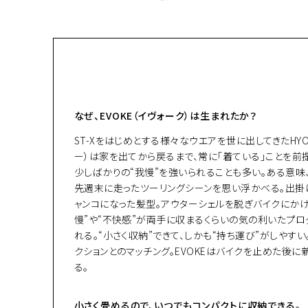
なぜ、EVOKE（イヴォーク）は生まれたか？
ST-Xをはじめとする様々なウエアを世に出してきたHY
ー）は家を出てから戻るまで、常に「着ている」ことを
少しばかりの“我慢”を強いられることも多い。ある意味、
先週末に走ったツーリングシーンを思い浮かべる。出掛
ャンコになった髪型。アウターシェルを脱ぎバイクにかけ
慢”や“不快感”が両手に収まるくらいの気の利いたプロ
れる。“小さく収納”できて、しかも“持ち運び”がしや
クションとのマッチング。EVOKEはバイクを止めた後に
る。
小さく畳めるので、いつでもコンパクトに収納できる。