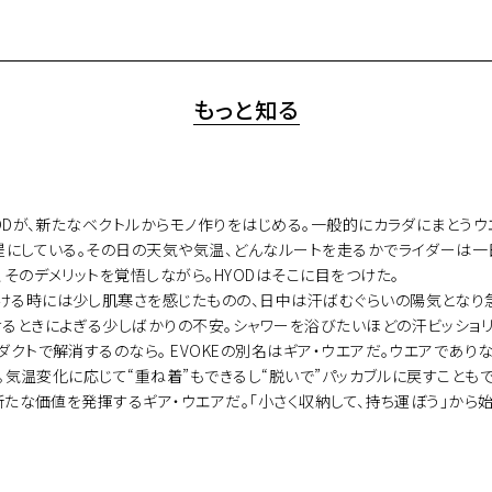
もっと知る
ODが、新たなベクトルからモノ作りをはじめる。一般的にカラダにまとうウ
前提にしている。その日の天気や気温、どんなルートを走るかでライダーは一
そのデメリットを覚悟しながら。HYODはそこに目をつけた。
ける時には少し肌寒さを感じたものの、日中は汗ばむぐらいの陽気となり
るときによぎる少しばかりの不安。シャワーを浴びたいほどの汗ビッショリ
ダクトで解消するのなら。 EVOKEの別名はギア・ウエアだ。ウエアであ
すい。気温変化に応じて“重ね着”もできるし“脱いで”パッカブルに戻すこと
新たな価値を発揮するギア・ウエアだ。「小さく収納して、持ち運ぼう」から始