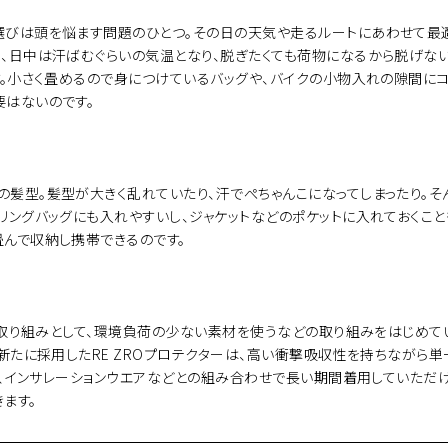
選びは頭を悩ます問題のひとつ。その日の天気や走るルートにあわせて最適
も、日中は汗ばむぐらいの気温となり、脱ぎたくても荷物になるから脱げない
す。小さく畳めるので身につけているバッグや、バイクの小物入れの隙間に
要はないのです。
髪型。髪型が大きく乱れていたり、汗でぺちゃんこになってしまったり。そん
リングバッグにも入れやすいし、ジャケットなどのポケットに入れておくこ
畳んで収納し携帯できるのです。
な取り組みとして、環境負荷の少ない素材を使うなどの取り組みをはじめていま
、新たに採用したRE ZROプロテクターは、高い衝撃吸収性を持ちながら
より、インサレーションウエアなどとの組み合わせで長い期間着用していただ
ます。