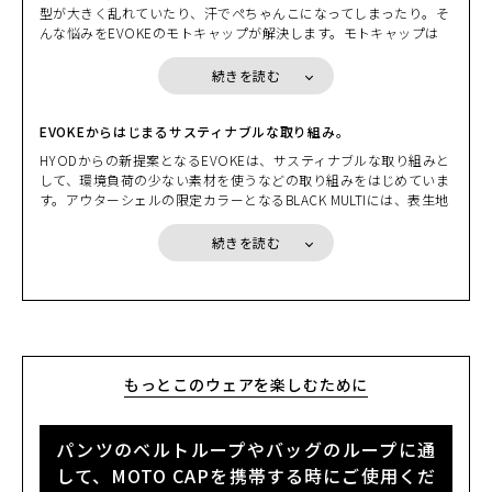
らと我慢したりする必要はないのです。
型が大きく乱れていたり、汗でぺちゃんこになってしまったり。そ
で”パッカブルに戻すこともできる。ウエアの拡張性を損なわない
んな悩みをEVOKEのモトキャップが解決します。モトキャップは
コンパクトなプロテクションとのマッチング。EVOKEはバイクを
小さく折り畳むとコンパクトなサイズになり、ツーリングバッグに
止めた後に新たな価値を発揮するギア・ウエアだ。「小さく収納し
も入れやすいし、ジャケットなどのポケットに入れておくこともで
て、持ち運ぼう」から始まる新発想。GEAR-Wearという新時代が
続きを読む
きる抜群の携帯性。休憩などでバイクを止めたら、さっと取り出し
これから始まる。
て被れ、再び走り出す前には小さく折り畳んで収納し携帯できるの
です。
EVOKEからはじまるサスティナブルな取り組み。
HYODからの新提案となるEVOKEは、サスティナブルな取り組みと
して、環境負荷の少ない素材を使うなどの取り組みをはじめていま
す。アウターシェルの限定カラーとなるBLACK MULTIには、表生地
にリサイクル素材を使用しています。また、新たに採用したRE ZR
Oプロテクターは、高い衝撃吸収性を持ちながら単一のポリマー素
続きを読む
材を使うことで簡単にリサイクルすることができます。そして何よ
り、EVOKEはその拡張性により、インサレーションウエアなどと
の組み合わせで長い期間着用していただけ、限られた資源を有効に
活用できるのです。少しずつではありますが、サスティナブルな取
り組みをはじめていきます。
もっとこのウェアを楽しむために
カラー・サイズ選択
パンツのベルトループやバッグのループに通
BLACK
カートに入れる
して、MOTO CAPを携帯する時にご使用くだ
(税込)
¥6,710