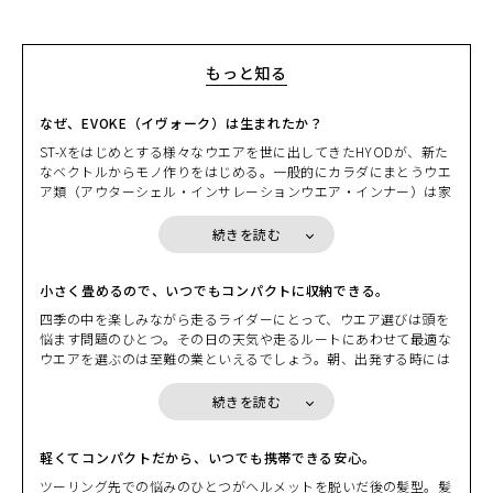
もっと知る
なぜ、EVOKE（イヴォーク）は生まれたか？
ST-Xをはじめとする様々なウエアを世に出してきたHYODが、新た
なベクトルからモノ作りをはじめる。一般的にカラダにまとうウエ
ア類（アウターシェル・インサレーションウエア・インナー）は家
を出てから戻るまで、常に「着ている」ことを前提にしている。そ
の日の天気や気温、どんなルートを走るかでライダーは一日のウエ
続きを読む
アリングを決める。しかしながら、その決定には少しばかりの“我
慢”を強いられることも多い。ある意味、そのデメリットを覚悟し
ながら。HYODはそこに目をつけた。
小さく畳めるので、いつでもコンパクトに収納できる。
先週末に走ったツーリングシーンを思い浮かべる。出掛ける時には
四季の中を楽しみながら走るライダーにとって、ウエア選びは頭を
少し肌寒さを感じたものの、日中は汗ばむぐらいの陽気となり急激
悩ます問題のひとつ。その日の天気や走るルートにあわせて最適な
に上がる気温。バックミラーに映るヘルメットでペチャンコになっ
ウエアを選ぶのは至難の業といえるでしょう。朝、出発する時には
た髪型。アウターシェルを脱ぎバイクにかけるときによぎる少しば
肌寒く、しっかりと着こんで走りはじめても、日中は汗ばむぐらい
かりの不安。シャワーを浴びたいほどの汗ビッショリになったイン
の気温となり、脱ぎたくても荷物になるから脱げないもどかしさ。
続きを読む
ナーウエアの不快感。もし、そんな“我慢”や“不快感”が両手に収ま
そんな時に、小さく畳んで持ち運べるパッカブル機能を備えたEVO
るくらいの気の利いたプロダクトで解消するのなら。 EVOKEの別
KEならコンパクトに収納できます。小さく畳めるので身につけてい
名はギア・ウエアだ。ウエアでありながらギアの役割を果たす。そ
るバッグや、バイクの小物入れの隙間にコンパクトに収納できま
軽くてコンパクトだから、いつでも携帯できる安心。
こにはこんな要素が求められる。“小さく収納”できて、しかも“持
す。荷物になるからと着こまずに我慢したり、着こんで脱げないか
ツーリング先での悩みのひとつがヘルメットを脱いだ後の髪型。髪
ち運び”がしやすい。気温変化に応じて“重ね着”もできるし“脱い