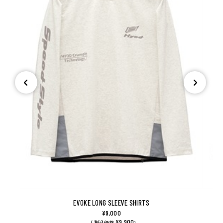
EVOKE LONG SLEEVE SHIRTS
¥9,000
¥9,900
（ 税込価格
)