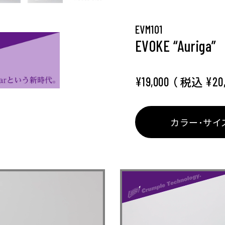
EVM101
EVOKE “Auriga”
（ 税込
¥19,000
¥20
カラー･サイ
イズ選択