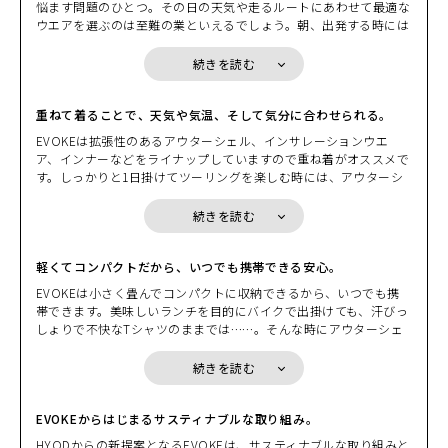
HEATHER BEIGE
悩ます問題のひとつ。その日の天気や走るルートにあわせて最適な
カートに入れる
に上がる気温。バックミラーに映るヘルメットでペチャンコになっ
M
ウエアを選ぶのは至難の業といえるでしょう。朝、出発する時には
(税込)
¥22,000
た髪型。アウターシェルを脱ぎバイクにかけるときによぎる少しば
肌寒く、しっかりと着こんで走りはじめても、日中は汗ばむぐらい
かりの不安。シャワーを浴びたいほどの汗ビッショリになったイン
の気温となり、脱ぎたくても荷物になるから脱げないもどかしさ。
続きを読む
ナーウエアの不快感。もし、そんな“我慢”や“不快感”が両手に収ま
HEATHER BEIGE
そんな時に、小さく畳んで持ち運べるパッカブル機能を備えたEVO
カートに入れる
るくらいの気の利いたプロダクトで解消するのなら。 EVOKEの別
L
KEならコンパクトに収納できます。小さく畳めるので身につけてい
(税込)
¥22,000
名はギア・ウエアだ。ウエアでありながらギアの役割を果たす。そ
るバッグや、バイクの小物入れの隙間にコンパクトに収納できま
重ねて着ることで、天気や気温、そして気分に合わせられる。
こにはこんな要素が求められる。“小さく収納”できて、しかも“持
す。荷物になるからと着こまずに我慢したり、着こんで脱げないか
EVOKEは拡張性のあるアウターシェル、インサレーションウエ
ち運び”がしやすい。気温変化に応じて“重ね着”もできるし“脱い
らと我慢したりする必要はないのです。
HEATHER BEIGE
ア、インナーなどをライナップしていますので重ね着がオススメで
で”パッカブルに戻すこともできる。ウエアの拡張性を損なわない
カートに入れる
3L
す。しっかりと1日掛けてツーリングを楽しむ時には、アウターシ
(税込)
コンパクトなプロテクションとのマッチング。EVOKEはバイクを
¥22,000
ェルの下に防風性のあるウインドブロック生地のものや、中綿が入
止めた後に新たな価値を発揮するギア・ウエアだ。「小さく収納し
った温かなミドルインナーと重ねてみたり、街中を走る時であれば
て、持ち運ぼう」から始まる新発想。GEAR-Wearという新時代が
続きを読む
HEATHER EMERAL
適度な通気性がエアクッションとなり衣服内を快適に保つミドルイ
D
これから始まる。
カートに入れる
S
ンナーと重ねてみたり。EVOKEは重ね着を前提としたパターンを
(税込)
¥22,000
採用していますのでかさばらず着心地も軽やかです。また、インサ
軽くてコンパクトだから、いつでも携帯できる安心。
レーションウエアやインナーはデザインやカラーもバリエーション
HEATHER EMERAL
EVOKEは小さく畳んでコンパクトに収納できるから、いつでも携
を豊富にご用意しています。インナーとの組み合わせを楽しんでく
D
カートに入れる
帯できます。美味しいランチを目的にバイクで出掛けても、汗びっ
M
ださい。
しょりで不快なTシャツのままでは……。そんな時にアウターシェ
(税込)
¥22,000
ルのポケットに入れておいたインナーを取り出して、サッと着替え
れば、気持ちよく美味しいランチを堪能できることでしょう。ま
HEATHER EMERAL
続きを読む
D
カートに入れる
た、EVOKEはコンパクトに収納できますので携帯することも簡単
L
です。目的地に到着して散策を楽しみたいとき、脱いだアウターシ
(税込)
¥22,000
ェルをバイクに掛けておくのはとても不安。風に飛ばされたり、い
EVOKEからはじまるサスティナブルな取り組み。
たずらされたり、盗まれたりするかもしれません。でも、EVOKE
HYODからの新提案となるEVOKEは、サスティナブルな取り組みと
HEATHER GREY