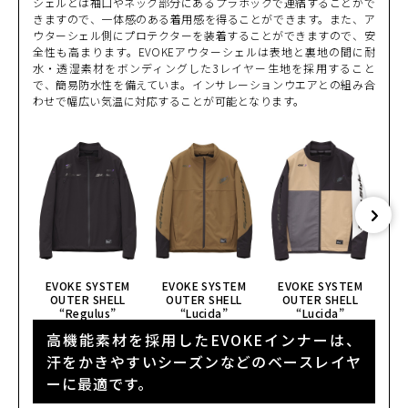
シェルとは袖口やネック部分にあるプラホックで連結することがで
きますので、一体感のある着用感を得ることができます。また、ア
ウターシェル側にプロテクターを装着することができますので、安
全性も高まります。EVOKEアウターシェルは表地と裏地の間に耐
水・透湿素材をボンディングした3レイヤー生地を採用すること
で、簡易防水性を備えていま。インサレーションウエアとの組み合
わせで幅広い気温に対応することが可能となります。
EVOKE SYSTEM
EVOKE SYSTEM
EVOKE SYSTEM
E
OUTER SHELL
OUTER SHELL
OUTER SHELL
O
“Regulus”
“Lucida”
“Lucida”
高機能素材を採用したEVOKEインナーは、
汗をかきやすいシーズンなどのベースレイヤ
ーに最適です。