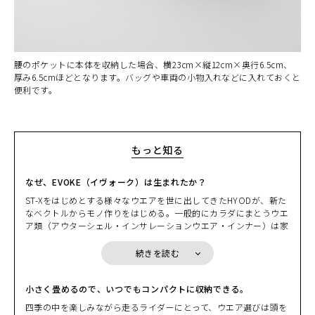
腰のポケットに本体を収納した場合、横23cm×縦12cm×奥行6.5cm、
厚み6.5cmほどとなります。バッグや車両の小物入れなどに入れておくと
便利です。
もっと知る
なぜ、EVOKE（イヴォーク）は生まれたか？
ST-Xをはじめとする様々なウエアを世に出してきたHYODが、新た
なベクトルからモノ作りをはじめる。一般的にカラダにまとうウエ
ア類（アウターシェル・インサレーションウエア・インナー）は家
カラー・サイズ選択
を出てから戻るまで、常に「着ている」ことを前提にしている。そ
の日の天気や気温、どんなルートを走るかでライダーは一日のウエ
続きを読む
アリングを決める。しかしながら、その決定には少しばかりの“我
HEATHER BEIGE
カートに入れる
S
慢”を強いられることも多い。ある意味、そのデメリットを覚悟し
(税込)
¥22,000
ながら。HYODはそこに目をつけた。
小さく畳めるので、いつでもコンパクトに収納できる。
先週末に走ったツーリングシーンを思い浮かべる。出掛ける時には
四季の中を楽しみながら走るライダーにとって、ウエア選びは頭を
少し肌寒さを感じたものの、日中は汗ばむぐらいの陽気となり急激