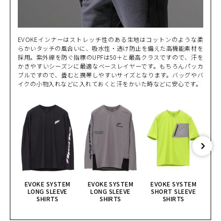
EVOKEインナーはストレッチ性のある生地はコットンのような柔
らかいタッチの風合いに、吸水性・透け防止を備えた高機能素材を
採用。紫外線を防ぐ指標のUPFは50＋と最高クラスですので、汗を
かきやすいシーズンに最適なベースレイヤーです。もちろんパッカ
ブルですので、畳むと携帯しやすいサイズとなります。バッグやバ
イクの小物入れなどに入れておくと汗をかいた時などに安心です。
EVOKE SYSTEM
EVOKE SYSTEM
EVOKE SYSTEM
E
LONG SLEEVE
LONG SLEEVE
SHORT SLEEVE
S
SHIRTS
SHIRTS
SHIRTS