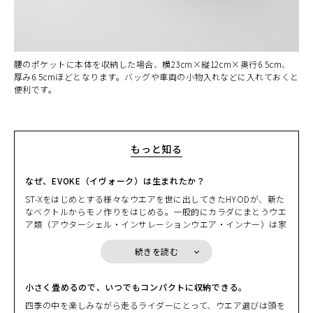
腰のポケットに本体を収納した場合、横23cm×縦12cm×奥行6.5cm、
厚み6.5cmほどとなります。バッグや車両の小物入れなどに入れておくと
便利です。
もっと知る
なぜ、EVOKE（イヴォーク）は生まれたか？
ST-Xをはじめとする様々なウエアを世に出してきたHYODが、新た
なベクトルからモノ作りをはじめる。一般的にカラダにまとうウエ
ア類（アウターシェル・インサレーションウエア・インナー）は家
カラー・サイズ選択
を出てから戻るまで、常に「着ている」ことを前提にしている。そ
の日の天気や気温、どんなルートを走るかでライダーは一日のウエ
続きを読む
アリングを決める。しかしながら、その決定には少しばかりの“我
HEATHER BEIGE
カートに入れる
S
慢”を強いられることも多い。ある意味、そのデメリットを覚悟し
(税込)
¥22,000
ながら。HYODはそこに目をつけた。
小さく畳めるので、いつでもコンパクトに収納できる。
先週末に走ったツーリングシーンを思い浮かべる。出掛ける時には
四季の中を楽しみながら走るライダーにとって、ウエア選びは頭を
少し肌寒さを感じたものの、日中は汗ばむぐらいの陽気となり急激