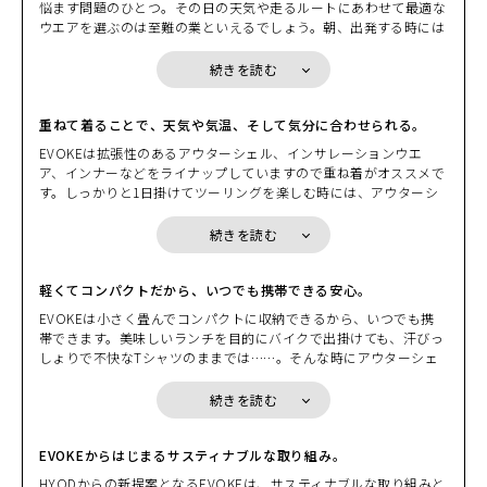
HEATHER BEIGE
悩ます問題のひとつ。その日の天気や走るルートにあわせて最適な
カートに入れる
に上がる気温。バックミラーに映るヘルメットでペチャンコになっ
M
ウエアを選ぶのは至難の業といえるでしょう。朝、出発する時には
(税込)
¥22,000
た髪型。アウターシェルを脱ぎバイクにかけるときによぎる少しば
肌寒く、しっかりと着こんで走りはじめても、日中は汗ばむぐらい
かりの不安。シャワーを浴びたいほどの汗ビッショリになったイン
の気温となり、脱ぎたくても荷物になるから脱げないもどかしさ。
続きを読む
ナーウエアの不快感。もし、そんな“我慢”や“不快感”が両手に収ま
HEATHER BEIGE
そんな時に、小さく畳んで持ち運べるパッカブル機能を備えたEVO
カートに入れる
るくらいの気の利いたプロダクトで解消するのなら。 EVOKEの別
L
KEならコンパクトに収納できます。小さく畳めるので身につけてい
(税込)
¥22,000
名はギア・ウエアだ。ウエアでありながらギアの役割を果たす。そ
るバッグや、バイクの小物入れの隙間にコンパクトに収納できま
重ねて着ることで、天気や気温、そして気分に合わせられる。
こにはこんな要素が求められる。“小さく収納”できて、しかも“持
す。荷物になるからと着こまずに我慢したり、着こんで脱げないか
EVOKEは拡張性のあるアウターシェル、インサレーションウエ
ち運び”がしやすい。気温変化に応じて“重ね着”もできるし“脱い
らと我慢したりする必要はないのです。
HEATHER BEIGE
ア、インナーなどをライナップしていますので重ね着がオススメで
で”パッカブルに戻すこともできる。ウエアの拡張性を損なわない
カートに入れる
3L
す。しっかりと1日掛けてツーリングを楽しむ時には、アウターシ
(税込)
コンパクトなプロテクションとのマッチング。EVOKEはバイクを
¥22,000
ェルの下に防風性のあるウインドブロック生地のものや、中綿が入
止めた後に新たな価値を発揮するギア・ウエアだ。「小さく収納し
った温かなミドルインナーと重ねてみたり、街中を走る時であれば
て、持ち運ぼう」から始まる新発想。GEAR-Wearという新時代が
続きを読む
HEATHER EMERAL
適度な通気性がエアクッションとなり衣服内を快適に保つミドルイ
D
これから始まる。
カートに入れる
S
ンナーと重ねてみたり。EVOKEは重ね着を前提としたパターンを
(税込)
¥22,000
採用していますのでかさばらず着心地も軽やかです。また、インサ
軽くてコンパクトだから、いつでも携帯できる安心。
レーションウエアやインナーはデザインやカラーもバリエーション
HEATHER EMERAL
EVOKEは小さく畳んでコンパクトに収納できるから、いつでも携
を豊富にご用意しています。インナーとの組み合わせを楽しんでく
D
カートに入れる
帯できます。美味しいランチを目的にバイクで出掛けても、汗びっ
M
ださい。
しょりで不快なTシャツのままでは……。そんな時にアウターシェ
(税込)
¥22,000
ルのポケットに入れておいたインナーを取り出して、サッと着替え
れば、気持ちよく美味しいランチを堪能できることでしょう。ま
HEATHER EMERAL
続きを読む
D
カートに入れる
た、EVOKEはコンパクトに収納できますので携帯することも簡単
L
です。目的地に到着して散策を楽しみたいとき、脱いだアウターシ
(税込)
¥22,000
ェルをバイクに掛けておくのはとても不安。風に飛ばされたり、い
EVOKEからはじまるサスティナブルな取り組み。
たずらされたり、盗まれたりするかもしれません。でも、EVOKE
HYODからの新提案となるEVOKEは、サスティナブルな取り組みと
HEATHER GREY