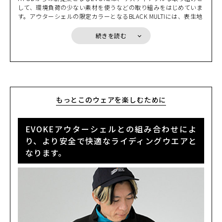
は小さく畳んでコンパクトに収納でき携帯しやすい。携帯すること
カートに入れる
S
して、環境負荷の少ない素材を使うなどの取り組みをはじめていま
で、そんな不安を解消できるのです。
(税込)
¥22,000
す。アウターシェルの限定カラーとなるBLACK MULTIには、表生地
にリサイクル素材を使用しています。また、新たに採用したRE ZR
Oプロテクターは、高い衝撃吸収性を持ちながら単一のポリマー素
LIGHT GREY
続きを読む
カートに入れる
S
材を使うことで簡単にリサイクルすることができます。そして何よ
(税込)
¥22,000
り、EVOKEはその拡張性により、インサレーションウエアなどと
の組み合わせで長い期間着用していただけ、限られた資源を有効に
活用できるのです。少しずつではありますが、サスティナブルな取
LIGHT GREY
カートに入れる
M
り組みをはじめていきます。
(税込)
¥22,000
もっとこのウェアを楽しむために
LIGHT GREY
カートに入れる
LL
(税込)
¥22,000
EVOKEアウターシェルとの組み合わせによ
り、より安全で快適なライディングウエアと
SOLID BLACK
カートに入れる
なります。
S
(税込)
¥22,000
SOLID BLACK
カートに入れる
L
(税込)
¥22,000
SOLID BLACK
カートに入れる