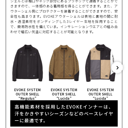
シェルとは袖口やネック部分にあるプラホックで連結することがで
きますので、一体感のある着用感を得ることができます。また、ア
ウターシェル側にプロテクターを装着することができますので、安
全性も高まります。EVOKEアウターシェルは表地と裏地の間に耐
水・透湿素材をボンディングした3レイヤー生地を採用すること
で、簡易防水性を備えていま。インサレーションウエアとの組み合
わせで幅広い気温に対応することが可能となります。
EVOKE SYSTEM
EVOKE SYSTEM
EVOKE SYSTEM
E
OUTER SHELL
OUTER SHELL
OUTER SHELL
O
“Regulus”
“Lucida”
“Lucida”
高機能素材を採用したEVOKEインナーは、
汗をかきやすいシーズンなどのベースレイヤ
ーに最適です。