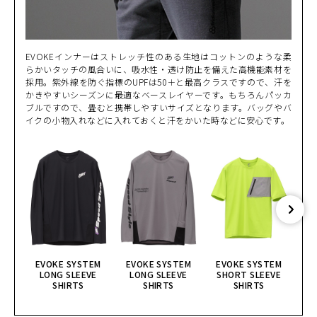
EVOKEインナーはストレッチ性のある生地はコットンのような柔
らかいタッチの風合いに、吸水性・透け防止を備えた高機能素材を
採用。紫外線を防ぐ指標のUPFは50＋と最高クラスですので、汗を
かきやすいシーズンに最適なベースレイヤーです。もちろんパッカ
ブルですので、畳むと携帯しやすいサイズとなります。バッグやバ
イクの小物入れなどに入れておくと汗をかいた時などに安心です。
EVOKE SYSTEM
EVOKE SYSTEM
EVOKE SYSTEM
E
LONG SLEEVE
LONG SLEEVE
SHORT SLEEVE
S
SHIRTS
SHIRTS
SHIRTS