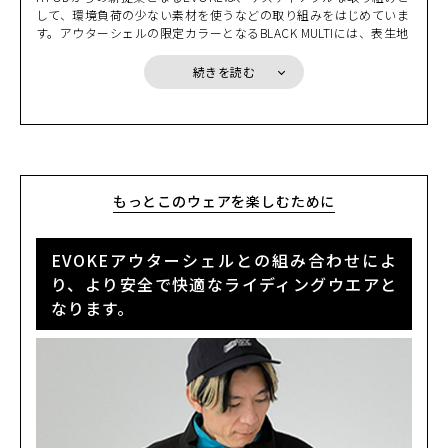
は小さく畳んでコンパクトに収納でき携帯しやすい。携帯すること
カートに入れる
S
して、環境負荷の少ない素材を使うなどの取り組みをはじめていま
で、そんな不安を解消できるのです。
(税込)
¥22,000
す。アウターシェルの限定カラーとなるBLACK MULTIには、表生地
にリサイクル素材を使用しています。また、新たに採用したRE ZR
Oプロテクターは、高い衝撃吸収性を持ちながら単一のポリマー素
LIGHT GREY
続きを読む
カートに入れる
S
材を使うことで簡単にリサイクルすることができます。そして何よ
(税込)
¥22,000
り、EVOKEはその拡張性により、インサレーションウエアなどと
の組み合わせで長い期間着用していただけ、限られた資源を有効に
活用できるのです。少しずつではありますが、サスティナブルな取
LIGHT GREY
カートに入れる
M
り組みをはじめていきます。
(税込)
¥22,000
もっとこのウェアを楽しむために
LIGHT GREY
カートに入れる
LL
(税込)
¥22,000
EVOKEアウターシェルとの組み合わせによ
り、より安全で快適なライディングウエアと
SOLID BLACK
カートに入れる
なります。
S
(税込)
¥22,000
SOLID BLACK
カートに入れる
L
(税込)
¥22,000
SOLID BLACK
カートに入れる