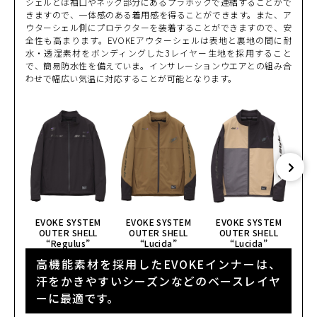
シェルとは袖口やネック部分にあるプラホックで連結することがで
きますので、一体感のある着用感を得ることができます。また、ア
ウターシェル側にプロテクターを装着することができますので、安
全性も高まります。EVOKEアウターシェルは表地と裏地の間に耐
水・透湿素材をボンディングした3レイヤー生地を採用すること
で、簡易防水性を備えていま。インサレーションウエアとの組み合
わせで幅広い気温に対応することが可能となります。
EVOKE SYSTEM
EVOKE SYSTEM
EVOKE SYSTEM
E
OUTER SHELL
OUTER SHELL
OUTER SHELL
O
“Regulus”
“Lucida”
“Lucida”
高機能素材を採用したEVOKEインナーは、
汗をかきやすいシーズンなどのベースレイヤ
ーに最適です。