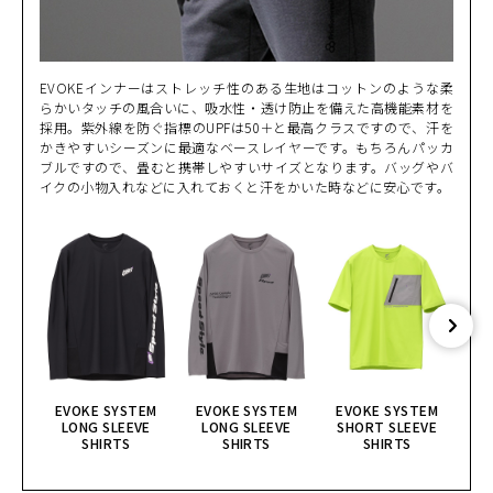
EVOKEインナーはストレッチ性のある生地はコットンのような柔
らかいタッチの風合いに、吸水性・透け防止を備えた高機能素材を
採用。紫外線を防ぐ指標のUPFは50＋と最高クラスですので、汗を
かきやすいシーズンに最適なベースレイヤーです。もちろんパッカ
ブルですので、畳むと携帯しやすいサイズとなります。バッグやバ
イクの小物入れなどに入れておくと汗をかいた時などに安心です。
EVOKE SYSTEM
EVOKE SYSTEM
EVOKE SYSTEM
E
LONG SLEEVE
LONG SLEEVE
SHORT SLEEVE
S
SHIRTS
SHIRTS
SHIRTS