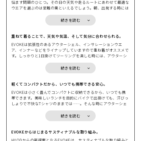
HEATHER BEIGE
悩ます問題のひとつ。その日の天気や走るルートにあわせて最適な
カートに入れる
に上がる気温。バックミラーに映るヘルメットでペチャンコになっ
M
ウエアを選ぶのは至難の業といえるでしょう。朝、出発する時には
(税込)
¥22,000
た髪型。アウターシェルを脱ぎバイクにかけるときによぎる少しば
肌寒く、しっかりと着こんで走りはじめても、日中は汗ばむぐらい
かりの不安。シャワーを浴びたいほどの汗ビッショリになったイン
の気温となり、脱ぎたくても荷物になるから脱げないもどかしさ。
続きを読む
ナーウエアの不快感。もし、そんな“我慢”や“不快感”が両手に収ま
HEATHER BEIGE
そんな時に、小さく畳んで持ち運べるパッカブル機能を備えたEVO
カートに入れる
るくらいの気の利いたプロダクトで解消するのなら。 EVOKEの別
L
KEならコンパクトに収納できます。小さく畳めるので身につけてい
(税込)
¥22,000
名はギア・ウエアだ。ウエアでありながらギアの役割を果たす。そ
るバッグや、バイクの小物入れの隙間にコンパクトに収納できま
重ねて着ることで、天気や気温、そして気分に合わせられる。
こにはこんな要素が求められる。“小さく収納”できて、しかも“持
す。荷物になるからと着こまずに我慢したり、着こんで脱げないか
EVOKEは拡張性のあるアウターシェル、インサレーションウエ
ち運び”がしやすい。気温変化に応じて“重ね着”もできるし“脱い
らと我慢したりする必要はないのです。
HEATHER BEIGE
ア、インナーなどをライナップしていますので重ね着がオススメで
で”パッカブルに戻すこともできる。ウエアの拡張性を損なわない
カートに入れる
3L
す。しっかりと1日掛けてツーリングを楽しむ時には、アウターシ
(税込)
コンパクトなプロテクションとのマッチング。EVOKEはバイクを
¥22,000
ェルの下に防風性のあるウインドブロック生地のものや、中綿が入
止めた後に新たな価値を発揮するギア・ウエアだ。「小さく収納し
った温かなミドルインナーと重ねてみたり、街中を走る時であれば
て、持ち運ぼう」から始まる新発想。GEAR-Wearという新時代が
続きを読む
HEATHER EMERAL
適度な通気性がエアクッションとなり衣服内を快適に保つミドルイ
D
これから始まる。
カートに入れる
S
ンナーと重ねてみたり。EVOKEは重ね着を前提としたパターンを
(税込)
¥22,000
採用していますのでかさばらず着心地も軽やかです。また、インサ
軽くてコンパクトだから、いつでも携帯できる安心。
レーションウエアやインナーはデザインやカラーもバリエーション
HEATHER EMERAL
EVOKEは小さく畳んでコンパクトに収納できるから、いつでも携
を豊富にご用意しています。インナーとの組み合わせを楽しんでく
D
カートに入れる
帯できます。美味しいランチを目的にバイクで出掛けても、汗びっ
M
ださい。
しょりで不快なTシャツのままでは……。そんな時にアウターシェ
(税込)
¥22,000
ルのポケットに入れておいたインナーを取り出して、サッと着替え
れば、気持ちよく美味しいランチを堪能できることでしょう。ま
HEATHER EMERAL
続きを読む
D
カートに入れる
た、EVOKEはコンパクトに収納できますので携帯することも簡単
L
です。目的地に到着して散策を楽しみたいとき、脱いだアウターシ
(税込)
¥22,000
ェルをバイクに掛けておくのはとても不安。風に飛ばされたり、い
EVOKEからはじまるサスティナブルな取り組み。
たずらされたり、盗まれたりするかもしれません。でも、EVOKE
HYODからの新提案となるEVOKEは、サスティナブルな取り組みと
HEATHER GREY