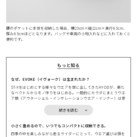
腰のポケットに本体を収納した場合、横23cm×縦12cm×奥行6.5cm、
厚み6.5cmほどとなります。バッグや車両の小物入れなどに入れておくと
便利です。
もっと知る
なぜ、EVOKE（イヴォーク）は生まれたか？
ST-Xをはじめとする様々なウエアを世に出してきたHYODが、新た
なベクトルからモノ作りをはじめる。一般的にカラダにまとうウエ
ア類（アウターシェル・インサレーションウエア・インナー）は家
カラー・サイズ選択
を出てから戻るまで、常に「着ている」ことを前提にしている。そ
の日の天気や気温、どんなルートを走るかでライダーは一日のウエ
続きを読む
アリングを決める。しかしながら、その決定には少しばかりの“我
HEATHER BEIGE
カートに入れる
S
慢”を強いられることも多い。ある意味、そのデメリットを覚悟し
(税込)
¥22,000
ながら。HYODはそこに目をつけた。
小さく畳めるので、いつでもコンパクトに収納できる。
先週末に走ったツーリングシーンを思い浮かべる。出掛ける時には
四季の中を楽しみながら走るライダーにとって、ウエア選びは頭を
少し肌寒さを感じたものの、日中は汗ばむぐらいの陽気となり急激