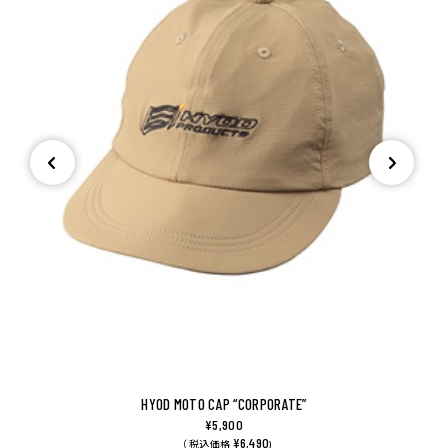
HYOD MOTO CAP “CORPORATE”
¥5,900
¥6,490
（ 税込価格
)