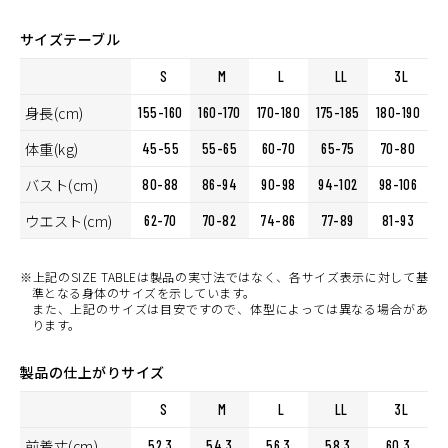
サイズテーブル
S
M
L
LL
3L
身長(cm)
155-160
160-170
170-180
175-185
180-190
体重(kg)
45-55
55-65
60-70
65-75
70-80
バスト(cm)
80-88
86-94
90-98
94-102
98-106
ウエスト(cm)
62-70
70-82
74-86
77-89
81-93
※上記のSIZE TABLEは製品の実寸法ではなく、各サイズ表示に対して基
準となる身体のサイズを示しています。
また、上記のサイズは目安ですので、体型によっては異なる場合があ
ります。
製品の仕上がりサイズ
S
M
L
LL
3L
前着丈(cm)
52.3
54.3
56.3
58.3
60.3