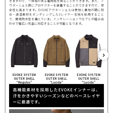
きますので、一体感のある着用感を得ることができます。また、ア
ウターシェル側にプロテクターを装着することができますので、安
全性も高まります。EVOKEアウターシェルは表地と裏地の間に耐
水・透湿素材をボンディングした3レイヤー生地を採用すること
で、簡易防水性を備えていま。インサレーションウエアとの組み合
わせで幅広い気温に対応することが可能となります。
EVOKE SYSTEM
EVOKE SYSTEM
EVOKE SYSTEM
E
OUTER SHELL
OUTER SHELL
OUTER SHELL
O
“Regulus”
“Lucida”
“Lucida”
高機能素材を採用したEVOKEインナーは、
汗をかきやすいシーズンなどのベースレイヤ
ーに最適です。