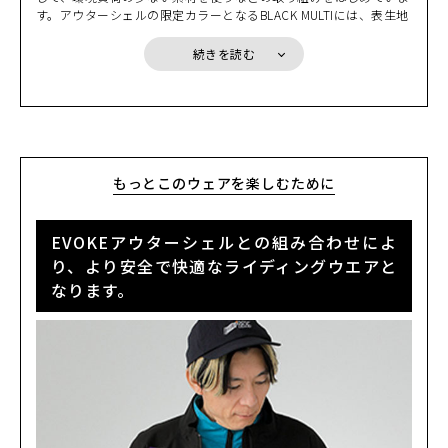
で、そんな不安を解消できるのです。
す。アウターシェルの限定カラーとなるBLACK MULTIには、表生地
EMERALD
にリサイクル素材を使用しています。また、新たに採用したRE ZR
カートに入れる
S
Oプロテクターは、高い衝撃吸収性を持ちながら単一のポリマー素
(税込)
続きを読む
¥20,900
材を使うことで簡単にリサイクルすることができます。そして何よ
り、EVOKEはその拡張性により、ミドルインナーなどとの組み合
EMERALD
わせで長い期間着用していただけ、限られた資源を有効に活用でき
カートに入れる
M
るのです。少しずつではありますが、サスティナブルな取り組みを
(税込)
¥20,900
はじめていきます。
EMERALD
もっとこのウェアを楽しむために
カートに入れる
L
(税込)
¥20,900
EVOKEアウターシェルとの組み合わせによ
EMERALD
カートに入れる
LL
り、より安全で快適なライディングウエアと
(税込)
¥20,900
なります。
KHAKI
カートに入れる
S
(税込)
¥20,900
SAND
カートに入れる
S
(税込)
¥20,900