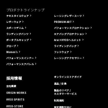
プロダクトラインナップ
テキスタイルウェア
レーシングレザースーツ
レザーウェア
PREMIUM ART
スポーツデニム
パフォーマンスプロテクション
ランディングパンツ
エアバッグプロテクション
ポータブルキャップ
Arai×HYODヘルメット
グローブ
ライディングバッグ
Women's
フットウェア
パフォーマンスインナー
レーシングアクセサリー
パフォーマンスアパレル
オンラインストアガイド
採用情報
返品 / 交換
会社概要
製品のリペア /
ORIGIN-WORKS
カスタマーサービス
HYOD SPIRITS
利用規約
HYOD-STORE
特定商取引法に