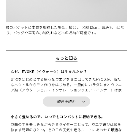
腰のポケットに本体を収納した場合、横23cm×縦12cm、厚み7cmとな
り、バッグや車両の小物入れなどへの収納が可能です。
もっと知る
なぜ、EVOKE（イヴォーク）は生まれたか？
ST-Xをはじめとする様々なウエアを世に出してきたHYODが、新た
なベクトルからモノ作りをはじめる。一般的にカラダにまとうウエ
カラー・サイズ選択
ア類（アウターシェル・インサレーションウエア・インナー）は家
を出てから戻るまで、常に「着ている」ことを前提にしている。そ
BEIGE
の日の天気や気温、どんなルートを走るかでライダーは一日のウエ
続きを読む
カートに入れる
S
アリングを決める。しかしながら、その決定には少しばかりの“我
(税込)
¥20,900
慢”を強いられることも多い。ある意味、そのデメリットを覚悟し
ながら。HYODはそこに目をつけた。
小さく畳めるので、いつでもコンパクトに収納できる。
BEIGE
先週末に走ったツーリングシーンを思い浮かべる。出掛ける時には
カートに入れる
四季の中を楽しみながら走るライダーにとって、ウエア選びは頭を
M
少し肌寒さを感じたものの、日中は汗ばむぐらいの陽気となり急激
(税込)
¥20,900
悩ます問題のひとつ。その日の天気や走るルートにあわせて最適な
に上がる気温。バックミラーに映るヘルメットでペチャンコになっ