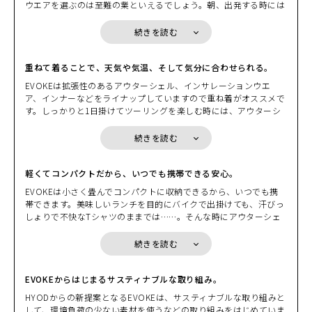
ウエアを選ぶのは至難の業といえるでしょう。朝、出発する時には
た髪型。アウターシェルを脱ぎバイクにかけるときによぎる少しば
肌寒く、しっかりと着こんで走りはじめても、日中は汗ばむぐらい
BEIGE
かりの不安。シャワーを浴びたいほどの汗ビッショリになったイン
カートに入れる
の気温となり、脱ぎたくても荷物になるから脱げないもどかしさ。
L
続きを読む
ナーウエアの不快感。もし、そんな“我慢”や“不快感”が両手に収ま
(税込)
そんな時に、小さく畳んで持ち運べるパッカブル機能を備えたEVO
¥20,900
るくらいの気の利いたプロダクトで解消するのなら。 EVOKEの別
KEならコンパクトに収納できます。小さく畳めるので身につけてい
名はギア・ウエアだ。ウエアでありながらギアの役割を果たす。そ
るバッグや、バイクの小物入れの隙間にコンパクトに収納できま
重ねて着ることで、天気や気温、そして気分に合わせられる。
BEIGE
こにはこんな要素が求められる。“小さく収納”できて、しかも“持
す。荷物になるからと着こまずに我慢したり、着こんで脱げないか
カートに入れる
LL
EVOKEは拡張性のあるアウターシェル、インサレーションウエ
ち運び”がしやすい。気温変化に応じて“重ね着”もできるし“脱い
らと我慢したりする必要はないのです。
(税込)
¥20,900
ア、インナーなどをライナップしていますので重ね着がオススメで
で”パッカブルに戻すこともできる。ウエアの拡張性を損なわない
す。しっかりと1日掛けてツーリングを楽しむ時には、アウターシ
コンパクトなプロテクションとのマッチング。EVOKEはバイクを
ェルの下に防風性のあるウインドブロック生地のものや、中綿が入
止めた後に新たな価値を発揮するギア・ウエアだ。「小さく収納し
BLACK
カートに入れる
S
った温かなインサレーションウエアと重ねてみたり、街中を走る時
て、持ち運ぼう」から始まる新発想。GEAR-Wearという新時代が
続きを読む
(税込)
¥20,900
であれば適度な通気性がエアクッションとなり衣服内を快適に保つ
これから始まる。
インサレーションウエアと重ねてみたり。EVOKEは重ね着を前提
としたパターンを採用していますのでかさばらず着心地も軽やかで
軽くてコンパクトだから、いつでも携帯できる安心。
BLACK
カートに入れる
LL
す。また、インサレーションウエアやインナーはデザインやカラー
EVOKEは小さく畳んでコンパクトに収納できるから、いつでも携
(税込)
¥20,900
もバリエーションを豊富にご用意しています。インナーとの組み合
帯できます。美味しいランチを目的にバイクで出掛けても、汗びっ
わせを楽しんでください。
しょりで不快なTシャツのままでは……。そんな時にアウターシェ
BRICK
ルのポケットに入れておいたインナーを取り出して、サッと着替え
カートに入れる
S
れば、気持ちよく美味しいランチを堪能できることでしょう。ま
続きを読む
(税込)
¥20,900
た、EVOKEはコンパクトに収納できますので携帯することも簡単
です。目的地に到着して散策を楽しみたいとき、脱いだアウターシ
BRICK
ェルをバイクに掛けておくのはとても不安。風に飛ばされたり、い
EVOKEからはじまるサスティナブルな取り組み。
カートに入れる
LL
たずらされたり、盗まれたりするかもしれません。でも、EVOKE
HYODからの新提案となるEVOKEは、サスティナブルな取り組みと
(税込)
¥20,900
は小さく畳んでコンパクトに収納でき携帯しやすい。携帯すること
して、環境負荷の少ない素材を使うなどの取り組みをはじめていま