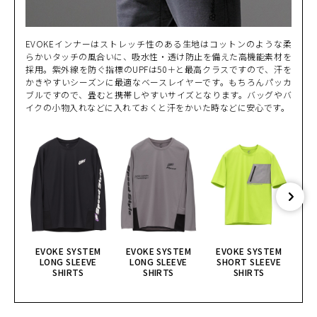
EVOKEインナーはストレッチ性のある生地はコットンのような柔
らかいタッチの風合いに、吸水性・透け防止を備えた高機能素材を
採用。紫外線を防ぐ指標のUPFは50＋と最高クラスですので、汗を
かきやすいシーズンに最適なベースレイヤーです。もちろんパッカ
ブルですので、畳むと携帯しやすいサイズとなります。バッグやバ
イクの小物入れなどに入れておくと汗をかいた時などに安心です。
EVOKE SYSTEM
EVOKE SYSTEM
EVOKE SYSTEM
E
LONG SLEEVE
LONG SLEEVE
SHORT SLEEVE
S
SHIRTS
SHIRTS
SHIRTS