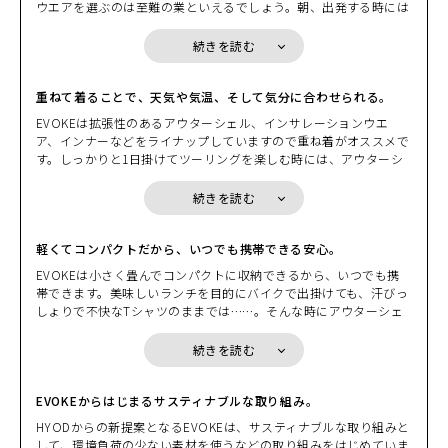
ウエアを選ぶのは至難の業といえるでしょう。朝、出発する時には
た髪型。アウターシェルを脱ぎバイクにかけるときによぎる少しば
肌寒く、しっかりと着こんで走りはじめても、日中は汗ばむぐらい
BEIGE
かりの不安。シャワーを浴びたいほどの汗ビッショリになったイン
カートに入れる
の気温となり、脱ぎたくても荷物になるから脱げないもどかしさ。
L
続きを読む
ナーウエアの不快感。もし、そんな“我慢”や“不快感”が両手に収ま
(税込)
そんな時に、小さく畳んで持ち運べるパッカブル機能を備えたEVO
¥20,900
るくらいの気の利いたプロダクトで解消するのなら。 EVOKEの別
KEならコンパクトに収納できます。小さく畳めるので身につけてい
名はギア・ウエアだ。ウエアでありながらギアの役割を果たす。そ
るバッグや、バイクの小物入れの隙間にコンパクトに収納できま
重ねて着ることで、天気や気温、そして気分に合わせられる。
BEIGE
こにはこんな要素が求められる。“小さく収納”できて、しかも“持
す。荷物になるからと着こまずに我慢したり、着こんで脱げないか
カートに入れる
LL
EVOKEは拡張性のあるアウターシェル、インサレーションウエ
ち運び”がしやすい。気温変化に応じて“重ね着”もできるし“脱い
らと我慢したりする必要はないのです。
(税込)
¥20,900
ア、インナーなどをライナップしていますので重ね着がオススメで
で”パッカブルに戻すこともできる。ウエアの拡張性を損なわない
す。しっかりと1日掛けてツーリングを楽しむ時には、アウターシ
コンパクトなプロテクションとのマッチング。EVOKEはバイクを
ェルの下に防風性のあるウインドブロック生地のものや、中綿が入
止めた後に新たな価値を発揮するギア・ウエアだ。「小さく収納し
BLACK
カートに入れる
S
った温かなインサレーションウエアと重ねてみたり、街中を走る時
て、持ち運ぼう」から始まる新発想。GEAR-Wearという新時代が
続きを読む
(税込)
¥20,900
であれば適度な通気性がエアクッションとなり衣服内を快適に保つ
これから始まる。
インサレーションウエアと重ねてみたり。EVOKEは重ね着を前提
としたパターンを採用していますのでかさばらず着心地も軽やかで
軽くてコンパクトだから、いつでも携帯できる安心。
BLACK
カートに入れる
LL
す。また、インサレーションウエアやインナーはデザインやカラー
EVOKEは小さく畳んでコンパクトに収納できるから、いつでも携
(税込)
¥20,900
もバリエーションを豊富にご用意しています。インナーとの組み合
帯できます。美味しいランチを目的にバイクで出掛けても、汗びっ
わせを楽しんでください。
しょりで不快なTシャツのままでは……。そんな時にアウターシェ
BRICK
ルのポケットに入れておいたインナーを取り出して、サッと着替え
カートに入れる
S
れば、気持ちよく美味しいランチを堪能できることでしょう。ま
続きを読む
(税込)
¥20,900
た、EVOKEはコンパクトに収納できますので携帯することも簡単
です。目的地に到着して散策を楽しみたいとき、脱いだアウターシ
BRICK
ェルをバイクに掛けておくのはとても不安。風に飛ばされたり、い
EVOKEからはじまるサスティナブルな取り組み。
カートに入れる
LL
たずらされたり、盗まれたりするかもしれません。でも、EVOKE
HYODからの新提案となるEVOKEは、サスティナブルな取り組みと
(税込)
¥20,900
は小さく畳んでコンパクトに収納でき携帯しやすい。携帯すること
して、環境負荷の少ない素材を使うなどの取り組みをはじめていま