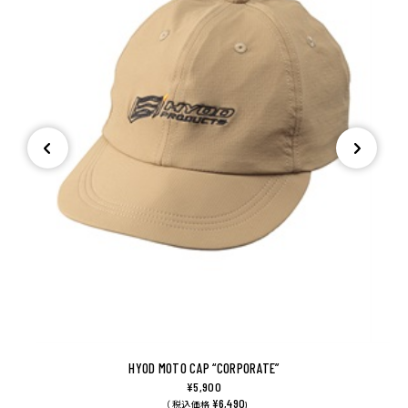
HYOD MOTO CAP “CORPORATE”
¥5,900
¥6,490
（ 税込価格
)