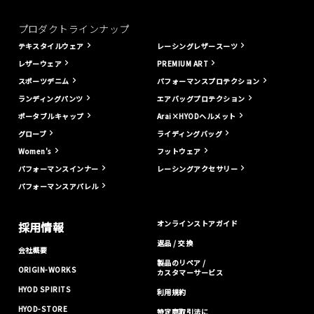
プロダクトラインナップ
テキスタイルウェア
レーシングレザースーツ
レザーウェア
PREMIUM ART
スポーツデニム
パフォーマンスプロテクション
ランディングパンツ
エアバッグプロテクション
ポータブルキャップ
Arai×HYODヘルメット
グローブ
ライディングバッグ
Women's
フットウェア
パフォーマンスインナー
レーシングアクセサリー
パフォーマンスアパレル
オンラインストアガイド
採用情報
返品 / 交換
会社概要
製品のリペア /
ORIGIN-WORKS
カスタマーサービス
HYOD SPIRITS
利用規約
HYOD-STORE
特定商取引法に