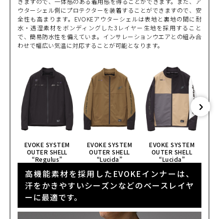
きますので、一体感のある着用感を得ることができます。また、ア
ウターシェル側にプロテクターを装着することができますので、安
全性も高まります。EVOKEアウターシェルは表地と裏地の間に耐
水・透湿素材をボンディングした3レイヤー生地を採用すること
で、簡易防水性を備えていま。インサレーションウエアとの組み合
わせで幅広い気温に対応することが可能となります。
EVOKE SYSTEM
EVOKE SYSTEM
EVOKE SYSTEM
E
OUTER SHELL
OUTER SHELL
OUTER SHELL
O
“Regulus”
“Lucida”
“Lucida”
高機能素材を採用したEVOKEインナーは、
汗をかきやすいシーズンなどのベースレイヤ
ーに最適です。