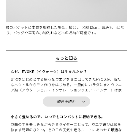
腰のポケットに本体を収納した場合、横23cm×縦12cm、厚み7cmとな
り、バッグや車両の小物入れなどへの収納が可能です。
もっと知る
なぜ、EVOKE（イヴォーク）は生まれたか？
ST-Xをはじめとする様々なウエアを世に出してきたHYODが、新た
なベクトルからモノ作りをはじめる。一般的にカラダにまとうウエ
カラー・サイズ選択
ア類（アウターシェル・インサレーションウエア・インナー）は家
を出てから戻るまで、常に「着ている」ことを前提にしている。そ
BEIGE
の日の天気や気温、どんなルートを走るかでライダーは一日のウエ
続きを読む
カートに入れる
S
アリングを決める。しかしながら、その決定には少しばかりの“我
(税込)
¥20,900
慢”を強いられることも多い。ある意味、そのデメリットを覚悟し
ながら。HYODはそこに目をつけた。
小さく畳めるので、いつでもコンパクトに収納できる。
BEIGE
先週末に走ったツーリングシーンを思い浮かべる。出掛ける時には
カートに入れる
四季の中を楽しみながら走るライダーにとって、ウエア選びは頭を
M
少し肌寒さを感じたものの、日中は汗ばむぐらいの陽気となり急激
(税込)
¥20,900
悩ます問題のひとつ。その日の天気や走るルートにあわせて最適な
に上がる気温。バックミラーに映るヘルメットでペチャンコになっ