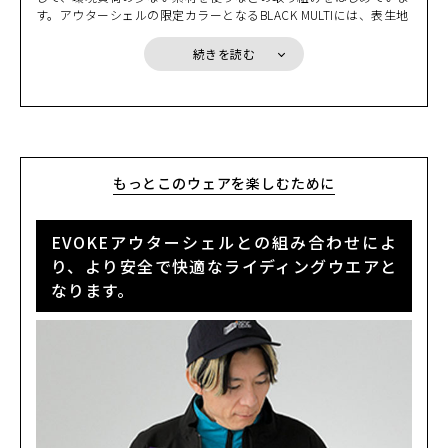
で、そんな不安を解消できるのです。
す。アウターシェルの限定カラーとなるBLACK MULTIには、表生地
EMERALD
にリサイクル素材を使用しています。また、新たに採用したRE ZR
カートに入れる
S
Oプロテクターは、高い衝撃吸収性を持ちながら単一のポリマー素
(税込)
続きを読む
¥20,900
材を使うことで簡単にリサイクルすることができます。そして何よ
り、EVOKEはその拡張性により、ミドルインナーなどとの組み合
EMERALD
わせで長い期間着用していただけ、限られた資源を有効に活用でき
カートに入れる
M
るのです。少しずつではありますが、サスティナブルな取り組みを
(税込)
¥20,900
はじめていきます。
EMERALD
もっとこのウェアを楽しむために
カートに入れる
L
(税込)
¥20,900
EVOKEアウターシェルとの組み合わせによ
EMERALD
カートに入れる
LL
り、より安全で快適なライディングウエアと
(税込)
¥20,900
なります。
KHAKI
カートに入れる
S
(税込)
¥20,900
SAND
カートに入れる
S
(税込)
¥20,900