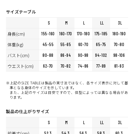
サイズテーブル
S
M
L
LL
3L
身長(cm)
155-160
160-170
170-180
175-185
180-190
体重(kg)
45-55
55-65
60-70
65-75
70-80
バスト(cm)
80-88
86-94
90-98
94-102
98-106
ウエスト(cm)
62-70
70-82
74-86
77-89
81-93
※上記のSIZE TABLEは製品の実寸法ではなく、各サイズ表示に対して基
準となる身体のサイズを示しています。
また、上記のサイズは目安ですので、体型によっては異なる場合があ
ります。
製品の仕上がりサイズ
S
M
L
LL
3L
前着丈(cm)
52.3
54.3
56.3
58.3
60.3