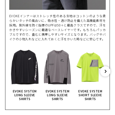
EVOKEインナーはストレッチ性のある生地はコットンのような柔
らかいタッチの風合いに、吸水性・透け防止を備えた高機能素材を
採用。紫外線を防ぐ指標のUPFは50＋と最高クラスですので、汗を
かきやすいシーズンに最適なベースレイヤーです。もちろんパッカ
ブルですので、畳むと携帯しやすいサイズとなります。バッグやバ
イクの小物入れなどに入れておくと汗をかいた時などに安心です。
EVOKE SYSTEM
EVOKE SYSTEM
EVOKE SYSTEM
E
LONG SLEEVE
LONG SLEEVE
SHORT SLEEVE
S
SHIRTS
SHIRTS
SHIRTS