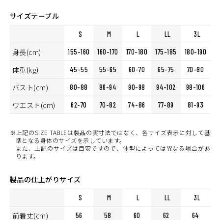
り組みをはじめていきます。
サイズテーブル
GREY
カートに入れる
LL
(税込)
¥9,350
S
M
L
LL
3L
身長(cm)
155-160
160-170
170-180
175-185
180-190
LIME
カートに入れる
M
体重(kg)
(税込)
45-55
55-65
60-70
65-75
70-80
¥9,350
バスト(cm)
80-88
86-94
90-98
94-102
98-106
LIME
カートに入れる
LL
ウエスト(cm)
62-70
70-82
74-86
77-89
81-93
(税込)
¥9,350
WHITE
※上記のSIZE TABLEは製品の実寸法ではなく、各サイズ表示に対して基
カートに入れる
LL
準となる身体のサイズを示しています。
(税込)
¥9,350
また、上記のサイズは目安ですので、体型によっては異なる場合があ
ります。
WHITE
カートに入れる
3L
(税込)
¥9,350
製品の仕上がりサイズ
S
M
L
LL
3L
前着丈(cm)
56
58
60
62
64