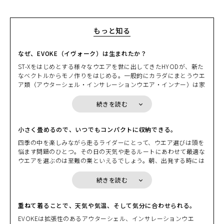
もっと知る
なぜ、EVOKE（イヴォーク）は生まれたか？
ST-Xをはじめとする様々なウエアを世に出してきたHYODが、新た
なベクトルからモノ作りをはじめる。一般的にカラダにまとうウエ
ア類（アウターシェル・インサレーションウエア・インナー）は家
を出てから戻るまで、常に「着ている」ことを前提にしている。そ
の日の天気や気温、どんなルートを走るかでライダーは一日のウエ
続きを読む
アリングを決める。しかしながら、その決定には少しばかりの“我
慢”を強いられることも多い。ある意味、そのデメリットを覚悟し
ながら。HYODはそこに目をつけた。
小さく畳めるので、いつでもコンパクトに収納できる。
先週末に走ったツーリングシーンを思い浮かべる。出掛ける時には
四季の中を楽しみながら走るライダーにとって、ウエア選びは頭を
少し肌寒さを感じたものの、日中は汗ばむぐらいの陽気となり急激
悩ます問題のひとつ。その日の天気や走るルートにあわせて最適な
に上がる気温。バックミラーに映るヘルメットでペチャンコになっ
ウエアを選ぶのは至難の業といえるでしょう。朝、出発する時には
た髪型。アウターシェルを脱ぎバイクにかけるときによぎる少しば
肌寒く、しっかりと着こんで走りはじめても、日中は汗ばむぐらい
かりの不安。シャワーを浴びたいほどの汗ビッショリになったイン
の気温となり、脱ぎたくても荷物になるから脱げないもどかしさ。
続きを読む
ナーウエアの不快感。もし、そんな“我慢”や“不快感”が両手に収ま
そんな時に、小さく畳んで持ち運べるパッカブル機能を備えたEVO
るくらいの気の利いたプロダクトで解消するのなら。 EVOKEの別
KEならコンパクトに収納できます。小さく畳めるので身につけてい
名はギア・ウエアだ。ウエアでありながらギアの役割を果たす。そ
るバッグや、バイクの小物入れの隙間にコンパクトに収納できま
重ねて着ることで、天気や気温、そして気分に合わせられる。
こにはこんな要素が求められる。“小さく収納”できて、しかも“持
す。荷物になるからと着こまずに我慢したり、着こんで脱げないか
EVOKEは拡張性のあるアウターシェル、インサレーションウエ
ち運び”がしやすい。気温変化に応じて“重ね着”もできるし“脱い
らと我慢したりする必要はないのです。