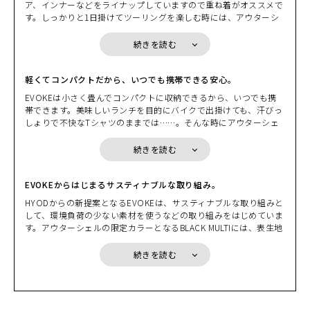
ア、インナーなどをライナップしていますので重ね着がオススメで
で”パッカブルに戻すこともできる。ウエアの拡張性を損なわない
す。しっかりと1日掛けてツーリングを楽しむ時には、アウターシ
コンパクトなプロテクションとのマッチング。EVOKEはバイクを
ェルの下に防風性のあるウインドブロック生地のものや、中綿が入
止めた後に新たな価値を発揮するギア・ウエアだ。「小さく収納し
った温かなインサレーションウエアと重ねてみたり、街中を走る時
て、持ち運ぼう」から始まる新発想。GEAR-Wearという新時代が
続きを読む
であれば適度な通気性がエアクッションとなり衣服内を快適に保つ
これから始まる。
インサレーションウエアと重ねてみたり。EVOKEは重ね着を前提
としたパターンを採用していますのでかさばらず着心地も軽やかで
軽くてコンパクトだから、いつでも携帯できる安心。
す。また、インサレーションウエアやインナーはデザインやカラー
EVOKEは小さく畳んでコンパクトに収納できるから、いつでも携
カラー・サイズ選択
もバリエーションを豊富にご用意しています。インナーとの組み合
帯できます。美味しいランチを目的にバイクで出掛けても、汗びっ
わせを楽しんでください。
しょりで不快なTシャツのままでは……。そんな時にアウターシェ
BLACK
ルのポケットに入れておいたインナーを取り出して、サッと着替え
カートに入れる
S
れば、気持ちよく美味しいランチを堪能できることでしょう。ま
続きを読む
(税込)
¥9,350
た、EVOKEはコンパクトに収納できますので携帯することも簡単
です。目的地に到着して散策を楽しみたいとき、脱いだアウターシ
ェルをバイクに掛けておくのはとても不安。風に飛ばされたり、い
EVOKEからはじまるサスティナブルな取り組み。
BLACK
カートに入れる
LL
たずらされたり、盗まれたりするかもしれません。でも、EVOKE
HYODからの新提案となるEVOKEは、サスティナブルな取り組みと
(税込)
¥9,350
は小さく畳んでコンパクトに収納でき携帯しやすい。携帯すること
して、環境負荷の少ない素材を使うなどの取り組みをはじめていま
で、そんな不安を解消できるのです。
す。アウターシェルの限定カラーとなるBLACK MULTIには、表生地
BLACK
にリサイクル素材を使用しています。また、新たに採用したRE ZR
カートに入れる
3L
Oプロテクターは、高い衝撃吸収性を持ちながら単一のポリマー素
(税込)
続きを読む
¥9,350
材を使うことで簡単にリサイクルすることができます。そして何よ
り、EVOKEはその拡張性により、インサレーションウエアなどと
GREY
の組み合わせで長い期間着用していただけ、限られた資源を有効に
カートに入れる
S
活用できるのです。少しずつではありますが、サスティナブルな取
(税込)
¥9,350