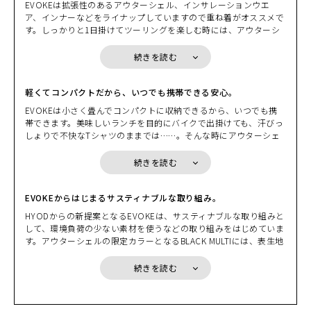
EVOKEは拡張性のあるアウターシェル、インサレーションウエ
ち運び”がしやすい。気温変化に応じて“重ね着”もできるし“脱い
らと我慢したりする必要はないのです。
ア、インナーなどをライナップしていますので重ね着がオススメで
で”パッカブルに戻すこともできる。ウエアの拡張性を損なわない
す。しっかりと1日掛けてツーリングを楽しむ時には、アウターシ
コンパクトなプロテクションとのマッチング。EVOKEはバイクを
ェルの下に防風性のあるウインドブロック生地のものや、中綿が入
止めた後に新たな価値を発揮するギア・ウエアだ。「小さく収納し
った温かなインサレーションウエアと重ねてみたり、街中を走る時
て、持ち運ぼう」から始まる新発想。GEAR-Wearという新時代が
続きを読む
であれば適度な通気性がエアクッションとなり衣服内を快適に保つ
これから始まる。
インサレーションウエアと重ねてみたり。EVOKEは重ね着を前提
としたパターンを採用していますのでかさばらず着心地も軽やかで
軽くてコンパクトだから、いつでも携帯できる安心。
す。また、インサレーションウエアやインナーはデザインやカラー
EVOKEは小さく畳んでコンパクトに収納できるから、いつでも携
もバリエーションを豊富にご用意しています。インナーとの組み合
帯できます。美味しいランチを目的にバイクで出掛けても、汗びっ
わせを楽しんでください。
しょりで不快なTシャツのままでは……。そんな時にアウターシェ
ルのポケットに入れておいたインナーを取り出して、サッと着替え
れば、気持ちよく美味しいランチを堪能できることでしょう。ま
続きを読む
た、EVOKEはコンパクトに収納できますので携帯することも簡単
です。目的地に到着して散策を楽しみたいとき、脱いだアウターシ
ェルをバイクに掛けておくのはとても不安。風に飛ばされたり、い
EVOKEからはじまるサスティナブルな取り組み。
たずらされたり、盗まれたりするかもしれません。でも、EVOKE
HYODからの新提案となるEVOKEは、サスティナブルな取り組みと
は小さく畳んでコンパクトに収納でき携帯しやすい。携帯すること
して、環境負荷の少ない素材を使うなどの取り組みをはじめていま
で、そんな不安を解消できるのです。
す。アウターシェルの限定カラーとなるBLACK MULTIには、表生地
にリサイクル素材を使用しています。また、新たに採用したRE ZR
Oプロテクターは、高い衝撃吸収性を持ちながら単一のポリマー素
続きを読む
材を使うことで簡単にリサイクルすることができます。そして何よ
り、EVOKEはその拡張性により、インサレーションウエアなどと
の組み合わせで長い期間着用していただけ、限られた資源を有効に