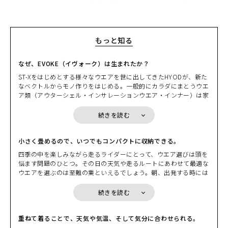
もっと知る
なぜ、EVOKE（イヴォーク）は生まれたか？
ST-Xをはじめとする様々なウエアを世に出してきたHYODが、新た
なベクトルからモノ作りをはじめる。一般的にカラダにまとうウエ
ア類（アウターシェル・インサレーションウエア・インナー）は家
を出てから戻るまで、常に「着ている」ことを前提にしている。そ
の日の天気や気温、どんなルートを走るかでライダーは一日のウエ
続きを読む
アリングを決める。しかしながら、その決定には少しばかりの“我
慢”を強いられることも多い。ある意味、そのデメリットを覚悟し
ながら。HYODはそこに目をつけた。
小さく畳めるので、いつでもコンパクトに収納できる。
先週末に走ったツーリングシーンを思い浮かべる。出掛ける時には
四季の中を楽しみながら走るライダーにとって、ウエア選びは頭を
少し肌寒さを感じたものの、日中は汗ばむぐらいの陽気となり急激
悩ます問題のひとつ。その日の天気や走るルートにあわせて最適な
に上がる気温。バックミラーに映るヘルメットでペチャンコになっ
ウエアを選ぶのは至難の業といえるでしょう。朝、出発する時には
た髪型。アウターシェルを脱ぎバイクにかけるときによぎる少しば
肌寒く、しっかりと着こんで走りはじめても、日中は汗ばむぐらい
かりの不安。シャワーを浴びたいほどの汗ビッショリになったイン
の気温となり、脱ぎたくても荷物になるから脱げないもどかしさ。
続きを読む
ナーウエアの不快感。もし、そんな“我慢”や“不快感”が両手に収ま
そんな時に、小さく畳んで持ち運べるパッカブル機能を備えたEVO
るくらいの気の利いたプロダクトで解消するのなら。 EVOKEの別
KEならコンパクトに収納できます。小さく畳めるので身につけてい
名はギア・ウエアだ。ウエアでありながらギアの役割を果たす。そ
るバッグや、バイクの小物入れの隙間にコンパクトに収納できま
重ねて着ることで、天気や気温、そして気分に合わせられる。
こにはこんな要素が求められる。“小さく収納”できて、しかも“持
す。荷物になるからと着こまずに我慢したり、着こんで脱げないか