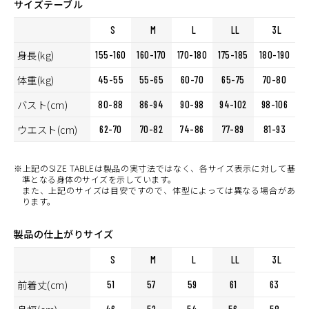
サイズテーブル
S
M
L
LL
3L
身長(kg)
155-160
160-170
170-180
175-185
180-190
体重(kg)
45-55
55-65
60-70
65-75
70-80
バスト(cm)
80-88
86-94
90-98
94-102
98-106
ウエスト(cm)
62-70
70-82
74-86
77-89
81-93
※上記のSIZE TABLEは製品の実寸法ではなく、各サイズ表示に対して基
準となる身体のサイズを示しています。
また、上記のサイズは目安ですので、体型によっては異なる場合があ
ります。
製品の仕上がりサイズ
S
M
L
LL
3L
前着丈(cm)
51
57
59
61
63