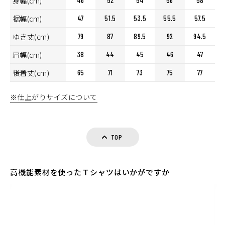
身幅(cm)
46
52
54
56
58
裾幅(cm)
47
51.5
53.5
55.5
57.5
ゆき丈(cm)
79
87
89.5
92
94.5
肩幅(cm)
38
44
45
46
47
後着丈(cm)
65
71
73
75
77
※仕上がりサイズについて
TOP
高機能素材を使ったＴシャツはいかがですか