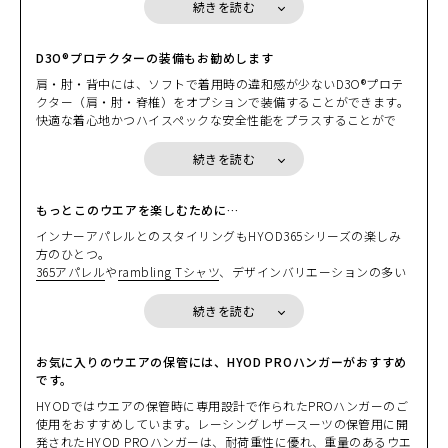
にならないライディング時の快適さを体感いただけます。バイクに
続きを読む
跨ったときに前身にゆとりが生じるなど、走行時の運動性能や快適
さにおいてはST-Xパターンに劣りますが、肩の力を抜いたライディ
ングを楽しむには、ちょうどいいバランスに仕上がっていると思い
D3O®プロテクターの装備もお勧めします
ます。
肩・肘・背中には、ソフトで着用時の違和感が少ないD3O®プロテ
クター（肩・肘・脊椎）をオプションで装備することができます。
快適な着心地かつハイスペックな安全性能をプラスすることがで
き、もちろんいずれのプロテクターも欧州の厳しい安全基準「CE
規格」をクリアしています。
続きを読む
カラー・サイズ選択
D3O®プロテクターはとても柔軟で体の動きに馴染むため、365ウエ
アのシルエットを損なうことなく安全性能をプラスすることがで
BEIGE/BLACK
き、ぜひおすすめしたい装備です。
もっとこのウエアを楽しむために…
カートに入れる
S
すでにD3O®プロテクターを装備したHYODジャケットをお持ちの
(税込)
インナーアパレルとのスタイリングもHYOD365シリーズの楽しみ
¥25,190
方は、お持ちのジャケットからプロテクターを取り出して装着する
方のひとつ。
こともできます。
365アパレル
や
rambling Tシャツ
、デザインバリエーションの多い
BLACK mesh
HYODパフォーマンスアパレル
とのコーディネートも楽しんでいた
カートに入れる
L
＊胸部のプロテクション効果を高めるには、「
HYOD D3O® AIR CH
だけます。いずれのインナーも吸汗速乾性に優れた高機能素材を採
(税込)
¥25,190
続きを読む
EST PROTECTOR
」やセパレートタイプの「
HYOD D3O® AIR CHE
用していますので、サラッとした心地よい着用感が体感いただけま
ST PROTECTOR Separate
」の着用を推奨します。
す。
また、バックボーン（脊椎）にオプションの
D3O® VIPER STEALTH
また、365テキスタイルウエアにマッチするボトムスもラインアッ
お気に入りのウエアの保管には、HYOD PROハンガーがおすすめ
バックボーンプロテクター
を装備することで、脊椎部分のプロテク
プしています。ジャケットに合わせたボトムスのコーディネートも
です。
ション効果を高めることができます。
ぜひお楽しみください。
HYODではウエアの保管時に専用設計で作られたPROハンガーのご
ツーリングユースには、好評のUNiON COOLを採用したインナー
使用をおすすめしています。レーシングレザースーツの保管用に開
HYOD D3O® AIR CHEST PROTECTOR
：通気性と安全性を両立した
「
UNiON COOL UNDER SHIRTS
」をベースレイヤーとして着用す
発された
HYOD PROハンガー
は、耐荷重性に優れ、重量のあるウエ
ワンピースタイプのD3O® チェストプロテクター