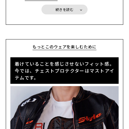
るのがおすすめです。驚くほど涼しく、ほどよい着圧感がかなり快
アの保管に最適です。もちろんレザージャケットやテキスタイルウ
HYOD D3O® AIR CHEST PROTECTOR Separate
：通気性と安全
適に感じられると思います。
エアにもご利用が可能で、ビクともしないヘビーデューティな作り
性、使い勝手に優れたセパレートタイプのD3O® チェストプロテク
続きを読む
が自慢です。ぜひ大切なウエアの保管時にご利用ください。
ター
HYOD DYNAMIC PRO D3O® CHEST PROTECTOR
： ハードシェル
とD3O®の2重構造。ワンランク上のCE規格LEVEL２認証モデル
D3O® VIPER STEALTHバックボーンプロテクター
：ソフトタイプで
ありながら、バックボーンプロテクターのCE規格（EN1621-2）を
クリア
もっとこのウェアを楽しむために
着けていることを感じさせないフィット感。
今では、チェストプロテクターはマストアイ
テムです。