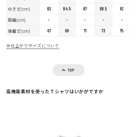
ゆき丈(cm)
82
84.5
87
89.5
92
肩幅(cm)
-
-
-
-
-
後着丈(cm)
67
69
71
73
75
※仕上がりサイズについて
TOP
高機能素材を使ったＴシャツはいかがですか