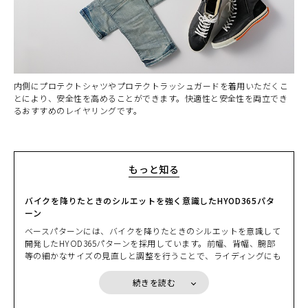
内側にプロテクトシャツやプロテクトラッシュガードを着用いただくこ
とにより、安全性を高めることができます。快適性と安全性を両立でき
るおすすめのレイヤリングです。
もっと知る
バイクを降りたときのシルエットを強く意識したHYOD365パタ
ーン
ベースパターンには、バイクを降りたときのシルエットを意識して
開発したHYOD365パターンを採用しています。前幅、背幅、腕部
等の細かなサイズの見直しと調整を行うことで、ライディングにも
対応する美しいシルエットを実現しました。一般のウエアとは比較
にならないライディング時の快適さを体感いただけます。バイクに
続きを読む
跨ったときに前身にゆとりが生じるなど、走行時の運動性能や快適
さにおいてはST-Xパターンに劣りますが、肩の力を抜いたライディ