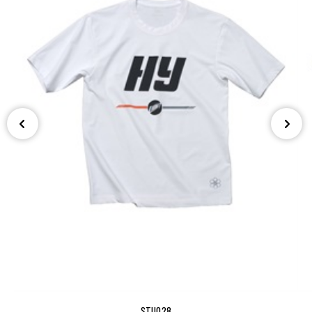
STU028