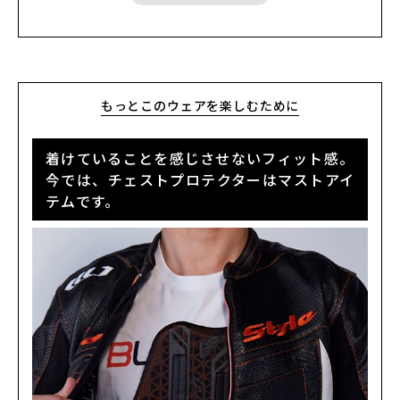
が自慢です。ぜひ大切なウエアの保管時にご利用ください。
ター
HYOD DYNAMIC PRO D3O® CHEST PROTECTOR
： ハードシェル
とD3O®の2重構造。ワンランク上のCE規格LEVEL２認証モデル
D3O® VIPER STEALTHバックボーンプロテクター
：ソフトタイプで
ありながら、バックボーンプロテクターのCE規格（EN1621-2）を
クリア
もっとこのウェアを楽しむために
着けていることを感じさせないフィット感。
今では、チェストプロテクターはマストアイ
テムです。