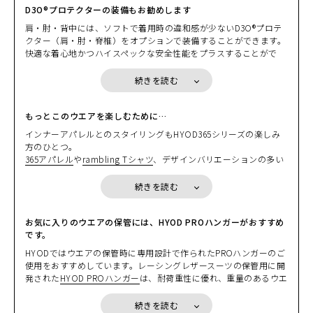
ングを楽しむには、ちょうどいいバランスに仕上がっていると思い
D3O®プロテクターの装備もお勧めします
ます。
肩・肘・背中には、ソフトで着用時の違和感が少ないD3O®プロテ
クター（肩・肘・脊椎）をオプションで装備することができます。
カラー・サイズ選択
快適な着心地かつハイスペックな安全性能をプラスすることがで
き、もちろんいずれのプロテクターも欧州の厳しい安全基準「CE
規格」をクリアしています。
BLACK mesh
続きを読む
カートに入れる
M
D3O®プロテクターはとても柔軟で体の動きに馴染むため、365ウエ
(税込)
¥26,290
アのシルエットを損なうことなく安全性能をプラスすることがで
き、ぜひおすすめしたい装備です。
もっとこのウエアを楽しむために…
すでにD3O®プロテクターを装備したHYODジャケットをお持ちの
BLACK mesh
インナーアパレルとのスタイリングもHYOD365シリーズの楽しみ
カートに入れる
L
方は、お持ちのジャケットからプロテクターを取り出して装着する
方のひとつ。
(税込)
¥26,290
こともできます。
365アパレル
や
rambling Tシャツ
、デザインバリエーションの多い
HYODパフォーマンスアパレル
とのコーディネートも楽しんでいた
＊胸部のプロテクション効果を高めるには、「
HYOD D3O® AIR CH
BLACK mesh
だけます。いずれのインナーも吸汗速乾性に優れた高機能素材を採
続きを読む
カートに入れる
LL
EST PROTECTOR
」やセパレートタイプの「
HYOD D3O® AIR CHE
用していますので、サラッとした心地よい着用感が体感いただけま
(税込)
¥26,290
ST PROTECTOR Separate
」の着用を推奨します。
す。
また、バックボーン（脊椎）にオプションの
D3O® VIPER STEALTH
また、365テキスタイルウエアにマッチするボトムスもラインアッ
お気に入りのウエアの保管には、HYOD PROハンガーがおすすめ
バックボーンプロテクター
を装備することで、脊椎部分のプロテク
BLACK/BEIGE
プしています。ジャケットに合わせたボトムスのコーディネートも
です。
カートに入れる
ション効果を高めることができます。
S
ぜひお楽しみください。
(税込)
HYODではウエアの保管時に専用設計で作られたPROハンガーのご
¥26,290
ツーリングユースには、好評のUNiON COOLを採用したインナー
使用をおすすめしています。レーシングレザースーツの保管用に開
HYOD D3O® AIR CHEST PROTECTOR
：通気性と安全性を両立した
「
UNiON COOL UNDER SHIRTS
」をベースレイヤーとして着用す
発された
HYOD PROハンガー
は、耐荷重性に優れ、重量のあるウエ
ワンピースタイプのD3O® チェストプロテクター
るのがおすすめです。驚くほど涼しく、ほどよい着圧感がかなり快
アの保管に最適です。もちろんレザージャケットやテキスタイルウ
HYOD D3O® AIR CHEST PROTECTOR Separate
：通気性と安全
適に感じられると思います。
エアにもご利用が可能で、ビクともしないヘビーデューティな作り
性、使い勝手に優れたセパレートタイプのD3O® チェストプロテク
続きを読む