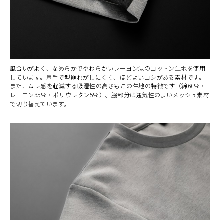
風合いがよく、なめらかでやわらかいレーヨン混のコットン生地を使用
しています。厚手で型崩れがしにくく、ほどよいコシがある素材です。
また、ムレ感を軽減する吸湿性の高さもこの生地の特徴です（綿60％・
レーヨン35％・ポリウレタン5％）。脇部分は通気性のよいメッシュ素材
で切り替えています。