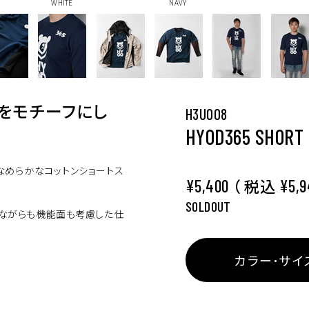
WHITE
NAVY
R”をモチーフにし
H3U008
HYOD365 SHORT 
いなめらかなコットンショートス
（ 税込
¥5,400
¥5,9
SOLDOUT
ルながらも機能面も考慮した仕
カラー･サイ