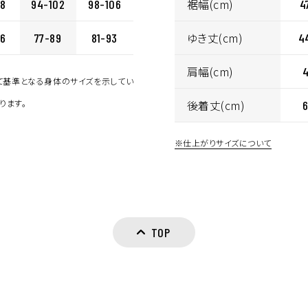
イズ選択
裾幅(cm)
98
94-102
98-106
4
ゆき丈(cm)
86
77-89
81-93
4
肩幅(cm)
して基準となる身体のサイズを示してい
ります。
後着丈(cm)
※仕上がりサイズについて
TOP