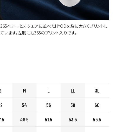
365ベアーとスクエアに並べたHYODを胸に大きくプリントし
ています。左胸にも365のプリント入りです。
S
M
L
LL
3L
52
54
56
58
60
7.5
49.5
51.5
53.5
55.5