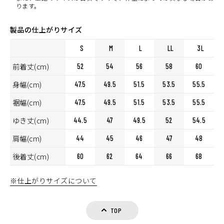
ります。
製品の仕上がりサイズ
S
M
L
LL
3L
前着丈(cm)
52
54
56
58
60
身幅(cm)
47.5
49.5
51.5
53.5
55.5
裾幅(cm)
47.5
49.5
51.5
53.5
55.5
ゆき丈(cm)
44.5
47
49.5
52
54.5
肩幅(cm)
44
45
46
47
48
後着丈(cm)
60
62
64
66
68
カラー・サイズ選択
※仕上がりサイズについて
TOP