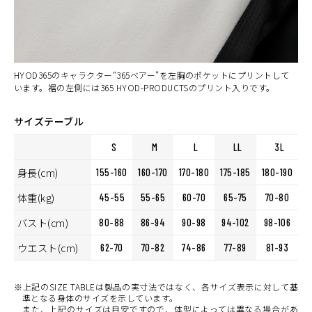
HYOD365のキャラクター“365ベアー”を左胸のポケットにプリントして
います。裾の左側には365 HYOD-PRODUCTSのプリント入りです。
サイズテーブル
S
M
L
LL
3L
身長(cm)
155-160
160-170
170-180
175-185
180-190
体重(kg)
45-55
55-65
60-70
65-75
70-80
バスト(cm)
80-88
86-94
90-98
94-102
98-106
ウエスト(cm)
62-70
70-82
74-86
77-89
81-93
※上記のSIZE TABLEは製品の実寸法ではなく、各サイズ表示に対して基
準となる身体のサイズを示しています。
また、上記のサイズは目安ですので、体型によっては異なる場合があ