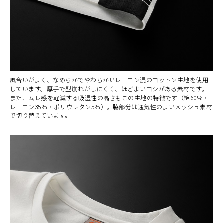
風合いがよく、なめらかでやわらかいレーヨン混のコットン生地を使用
しています。厚手で型崩れがしにくく、ほどよいコシがある素材です。
また、ムレ感を軽減する吸湿性の高さもこの生地の特徴です（綿60％・
レーヨン35％・ポリウレタン5％）。脇部分は通気性のよいメッシュ素材
で切り替えています。