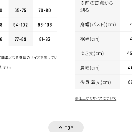
イズ選択
※前の首点から
測る
70
65-75
70-80
身幅(バスト)(cm)
98
94-102
98-106
裾幅(cm)
86
77-89
81-93
ゆき丈(cm)
45
して基準となる身体のサイズを示してい
肩幅(cm)
ります。
4
後身 着丈(cm)
6
※仕上がりサイズについて
TOP