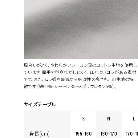
風合いがよく、やわらかいレーヨン混のコットン生地を使用し
ています。厚手で型崩れがしにくく、ほどよいコシがある素材
です。また、ムレ感を軽減する吸湿性の高さもこの生地の特
徴です（綿60％・レーヨン35％・ポリウレタン5％）。
サイズテーブル
S
M
L
身長(cm)
155-160
160-170
170-1