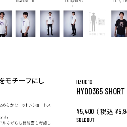
BLACK/WHITE
BLACK/ORANG
BLACK/BEI
E
R”をモチーフにし
H3U010
HYOD365 SHORT 
いなめらかなコットンショートス
（ 税込
¥5,400
¥5,9
ます。
SOLDOUT
ュアルながらも機能面も考慮し