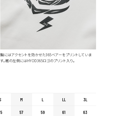
胸にはアクセントを効かせた365ベアーをプリントしていま
す。裾の左側にはHYOD365ロゴのプリント入り。
S
M
L
LL
3L
55
57
59
61
63