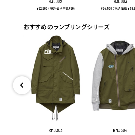
H3L002
H3L003
¥52,500
¥57,750
¥54,500
¥59,
（ 税込価格
)
（ 税込価格
おすすめのランブリングシリーズ
RMJ303
RMJ304