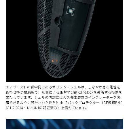
エアブーストの背中側にあるオリジン・シェルは、しなやかさと剛性を
あわせ持つ樹脂製で、転倒による衝撃の分散とIn&boxを装着する役割を
果たしています。シェルの内部にはガス発生装置のインフレーターを装
着できるように設計されたIMP Moto 2バックプロテクター（CE規格EN 1
621-2:2014・レベル1の認証済み）を備えています。