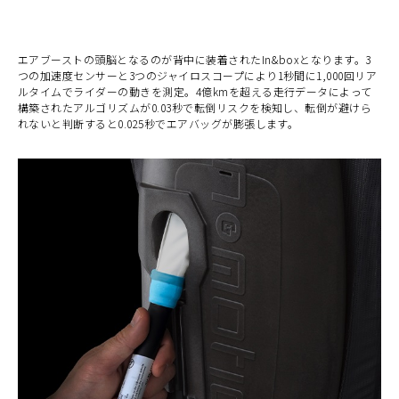
エアブーストの頭脳となるのが背中に装着されたIn&boxとなります。3
つの加速度センサーと3つのジャイロスコープにより1秒間に1,000回リア
ルタイムでライダーの動きを測定。4億kmを超える走行データによって
構築されたアルゴリズムが0.03秒で転倒リスクを検知し、転倒が避けら
れないと判断すると0.025秒でエアバッグが膨張します。