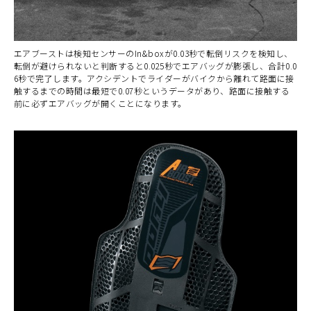
エアブーストは検知センサーのIn&boxが0.03秒で転倒リスクを検知し、
転倒が避けられないと判断すると0.025秒でエアバッグが膨張し、合計0.0
6秒で完了します。アクシデントでライダーがバイクから離れて路面に接
触するまでの時間は最短で0.07秒というデータがあり、路面に接触する
前に必ずエアバッグが開くことになります。