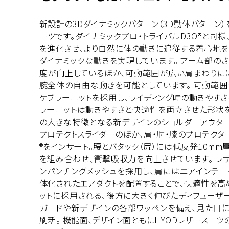
新設計の3Dダイナミックパターン（3D動体パターン
ーツです。ダイナミックプロ・トライバルD3O®と同
を進化させ、より自然に体の動きに追従する着心地を
ダイナミックな動きを実現しています。 アーム部の
度が向上しているほか、可動範囲が広い肩まわりには
腕全体の自由な動きを可能としています。 可動範
ケブラーニットを採用し、ライディング時の動きやす
ラーニットは動きやすさと快適性を両立させた形状を
の大きな特徴となる新デザインのショルダーアウタ
プロテクトスライダーのほか、肩・肘・膝のプロテクタ
®をインサート。腰とバタック（尻）には低反発10mm
を組み合わせ、衝撃吸収力を向上させています。 レ
ンパンチングメッシュを採用し、肩にはエアインテー
体化されたエアダクトを配置することで、快適性を高
ットに採用される、後方に大きく伸びたディフューザ
ガードや新デザインの各部ワッペンを備え、見た目
刷新。 機能面、デザイン面ともにHYODレザースー