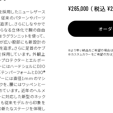
（ 税込
¥265,000
¥2
）を採用したニューレザース
様、従来のパターンやパーツ
追求し、さらにしなやかで
オーダ
さらなる立体化で腕の自由
ラグランニットを使って、
囲が広い股部にも新設計の
さを追求。さらに足首のケブ
※より早い納品をご希望の場合
採用しています。 外観上
※カスタムカラーをご希望の方は
ープロテクターとエルボー
ーにはハードシェルにD3O
厚テンパーフォームとD3O®
ザーには直径1ｍｍのマシ
クを、腰にはワッペンと一
めています。 近年のヘルメ
ーに対応した新型のネック
にも従来モデルから印象を
ツの新たなステージを体現し