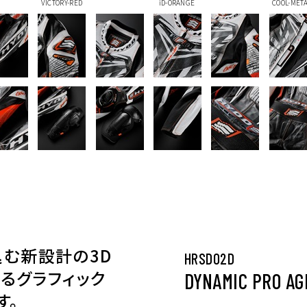
VICTORY-RED
iD-ORANGE
COOL-MET
込む新設計の3D
HRSD02D
るグラフィック
DYNAMIC PRO AG
す。