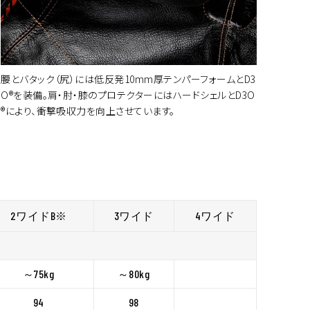
腰とバタック（尻）には低反発10mm厚テンパーフォームとD3
O®を装備。肩・肘・膝のプロテクターにはハードシェルとD3O
®により、衝撃吸収力を向上させています。
2ワイドB
※
3ワイド
4ワイド
～75kg
～80kg
94
98