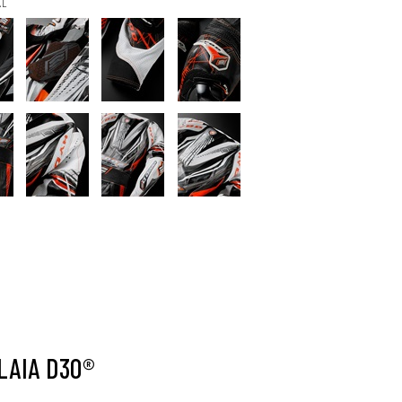
AL
LAIA D3O®