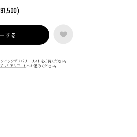
)
91,500
ーする
は
クイックデリバリーリスト
をご覧ください。
プレミアムアート
へお進みください。