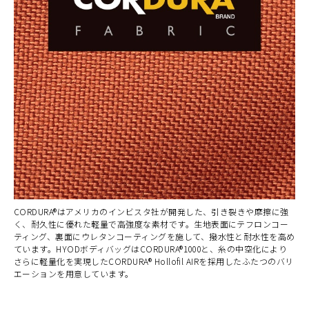
CORDURA®はアメリカのインビスタ社が開発した、引き裂きや摩擦に強
く、耐久性に優れた軽量で高強度な素材です。生地表面にテフロンコー
ティング、裏面にウレタンコーティングを施して、撥水性と耐水性を高め
ています。HYODボディバッグはCORDURA®1000と、糸の中空化により
さらに軽量化を実現したCORDURA® Hollofil AIRを採用したふたつのバリ
エーションを用意しています。