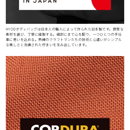
¥21,890
BRICK
カートに入れる
(税込)
¥21,890
HYODボディバッグは日本人の職人によって作られた日本製です。良質な
素材を選び、丁寧に縫製する。細部にまで心を配り、一つひとつの手仕
CAMO
事に思いを込める。熟練のクラフトマンたちの技術と心遣いがシンプル
カートに入れる
(税込)
¥21,890
な美しさと洗練された佇まいを生み出しています。
NAVY(Air)
カートに入れる
(税込)
¥21,890
RED
カートに入れる
(税込)
¥21,890
ROYAL BLUE
カートに入れる
(税込)
¥21,890