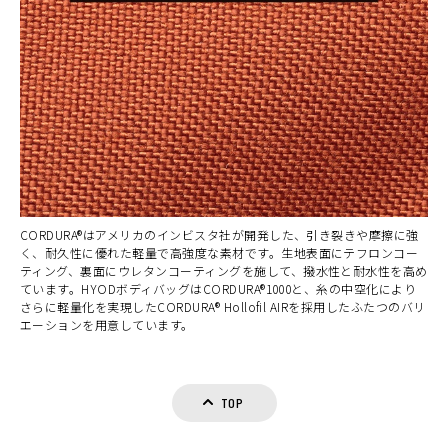
CORDURA®はアメリカのインビスタ社が開発した、引き裂きや摩擦に強
く、耐久性に優れた軽量で高強度な素材です。生地表面にテフロンコー
ティング、裏面にウレタンコーティングを施して、撥水性と耐水性を高め
ています。HYODボディバッグはCORDURA®1000と、糸の中空化により
さらに軽量化を実現したCORDURA® Hollofil AIRを採用したふたつのバリ
エーションを用意しています。
TOP