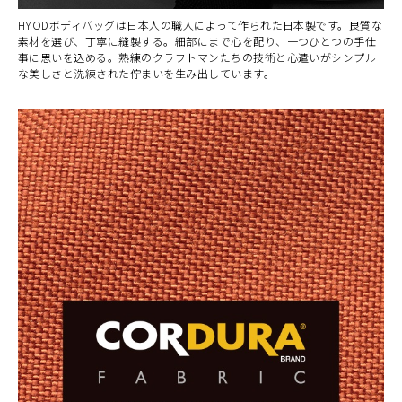
BLACK
HYODボディバッグは日本人の職人によって作られた日本製です。良質な
カートに入れる
(税込)
¥21,890
素材を選び、丁寧に縫製する。細部にまで心を配り、一つひとつの手仕
事に思いを込める。熟練のクラフトマンたちの技術と心遣いがシンプル
な美しさと洗練された佇まいを生み出しています。
BLACK(Air)
カートに入れる
(税込)
¥21,890
BRICK
カートに入れる
(税込)
¥21,890