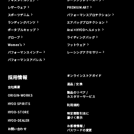
レザーウェア
PREMIUM ART
スポーツデニム
パフォーマンスプロテクション
ランディングパンツ
エアバッグプロテクション
ポータブルキャップ
Arai×HYODヘルメット
グローブ
ライディングバッグ
Women's
フットウェア
パフォーマンスインナー
レーシングアクセサリー
パフォーマンスアパレル
オンラインストアガイド
採用情報
返品 / 交換
会社概要
製品のリペア /
ORIGIN-WORKS
カスタマーサービス
HYOD SPIRITS
利用規約
HYOD-STORE
特定商取引法に
基づく表示
HYOD-DEALER
お客様情報 /
お問い合わせ
パスワードの変更