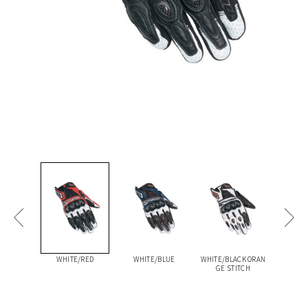
WHITE/RED
WHITE/BLUE
WHITE/BLACK ORAN
BLAC
GE STITCH