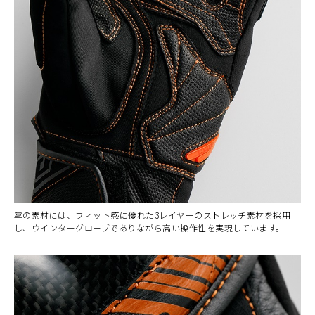
カラー・サイズ選択
BLACK
カートに入れる
M
(税込)
¥14,190
BLACK
カートに入れる
L
(税込)
¥14,190
BLACK
カートに入れる
LL
(税込)
¥14,190
掌の素材には、フィット感に優れた3レイヤーのストレッチ素材を採用
BLACK/WHITE OR
し、ウインターグローブでありながら高い操作性を実現しています。
ANGE STITCH
カートに入れる
M
(税込)
¥14,190
BLACK/WHITE OR
ANGE STITCH
カートに入れる
L
(税込)
¥14,190