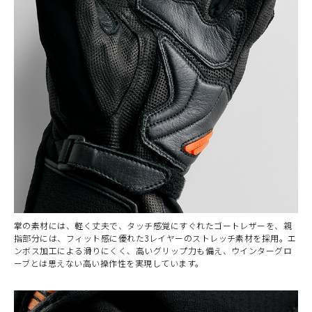
掌の素材には、軽く丈夫で、タッチ感覚にすぐれたゴートレザーを、親
指部分には、フィット感に優れた3レイヤーのストレッチ素材を採用。エ
ンボス加工による滑りにくく、高いグリップ力も備え、ウインターグロ
カラー・サイズ選択
ーブとは思えない高い操作性を実現しています。
BLACK
カートに入れる
L
(税込)
¥15,290