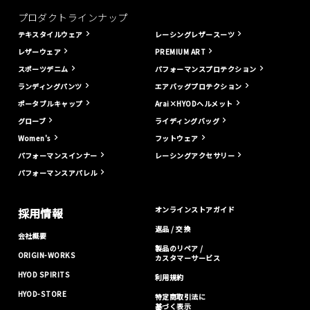
プロダクトラインナップ
テキスタイルウェア
レーシングレザースーツ
レザーウェア
PREMIUM ART
スポーツデニム
パフォーマンスプロテクション
ランディングパンツ
エアバッグプロテクション
ポータブルキャップ
Arai×HYODヘルメット
グローブ
ライディングバッグ
Women's
フットウェア
パフォーマンスインナー
レーシングアクセサリー
パフォーマンスアパレル
オンラインストアガイド
採用情報
返品 / 交換
会社概要
製品のリペア /
ORIGIN-WORKS
カスタマーサービス
HYOD SPIRITS
利用規約
HYOD-STORE
特定商取引法に
基づく表示