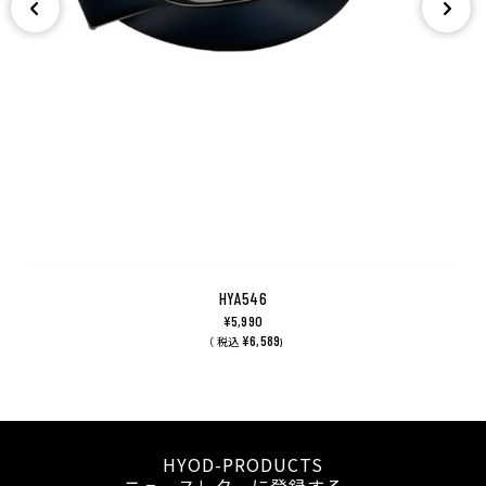
HYA546
¥5,990
¥6,589
（ 税込
)
HYOD-PRODUCTS