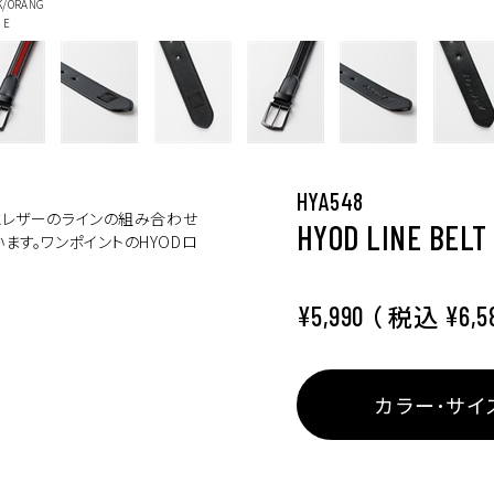
K/ORANG
E
HYA548
とレザーのラインの組み合わせ
HYOD LINE BELT
ます。ワンポイントのHYODロ
（ 税込
¥5,990
¥6,5
イズ選択
カラー･サイ
カ
BLACK/BLACK
FREE
¥6,589
(税込)