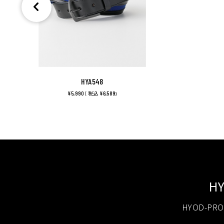
HYA548
¥5,990
¥6,589
（ 税込
)
H
HYOD-P