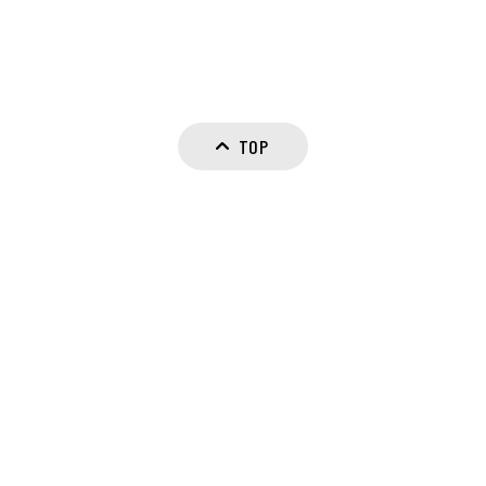
カ
BLACK/BLUE
FREE
¥6,589
(税込)
TOP
カ
BLACK/RED
FREE
¥6,589
(税込)