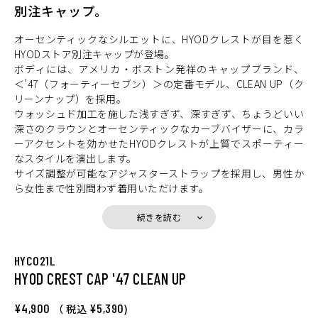
別注キャップ。
オーセンティックなシルエットに、HYODクレストが目を惹く
HYODストア別注キャップが登場。
ボディには、アメリカ・ボストン発祥のキャップブランド、
＜’47（フォーティーセブン）＞の定番モデル、CLEAN UP（ク
リーンナップ）を採用。
ウォッシュド加工を施した浅すぎず、深すぎず、ちょうどいい
深さのクラウンとオーセンティックなカーブバイザーに、カラ
ーアクセントを効かせたHYODクレストが上質でスポーティー
なスタイルを演出します。
サイズ調整が可能なアジャスターストラップを採用し、男性か
ら女性まで性別問わず着用いただけます。
ツーリング先はもちろん、スポーツやストリートなど、あらゆ
るシーンに映えるストア別注アイテムです。
続きを読む
HYC021L
HYOD CREST CAP '47 CLEAN UP
¥4,900
¥5,390
（ 税込
)