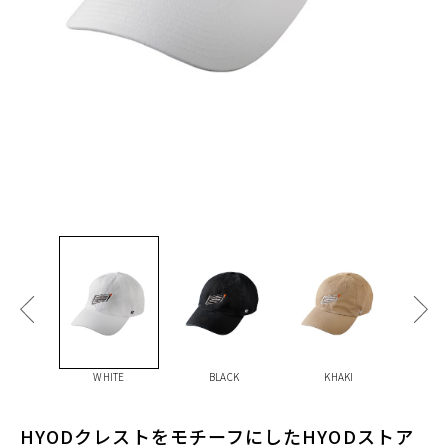
WHITE
BLACK
KHAKI
N
HYODクレストをモチーフにしたHYODストア