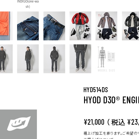
INDIGO(one-wa
sh)
HYD514DS
HYOD D3O® ENGI
（ 税込
¥21,000
¥23
裾上げ加工を承ります。ご希望の