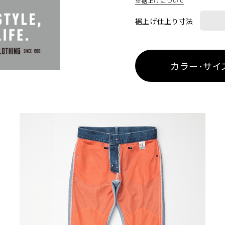
※裾上げについて
裾上げ仕上り寸法
カラー･サイ