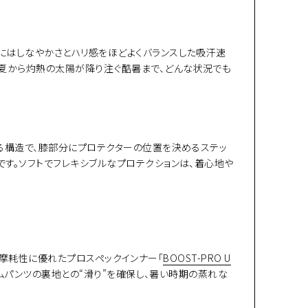
にはしなやかさとハリ感をほどよくバランスした吸汗速
初夏から灼熱の太陽が降り注ぐ酷暑まで、どんな状況でも
する構造で、膝部分にプロテクターの位置を決めるステッ
す。ソフトでフレキシブルなプロテクションは、着心地や
耐摩耗性に優れたプロスペックインナー「
BOOST-PRO U
ムパンツの裏地との“滑り”を確保し、暑い時期の蒸れな