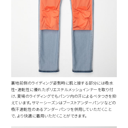
イズ選択
裏地前側のライディング姿勢時に肌と接する部分には吸水
カ
INDIGO(aged-wash)
28
¥23,100
(税込)
性・速乾性に優れたポリエステルメッシュインナーを取り付
け、夏場のライディングでもパンツ内の汗によるベタつきを抑
えています。サマーシーズンはブーストアンダーパンツなどの
カ
吸汗速乾性のあるアンダーパンツを併用していただくこと
INDIGO(one-wash)
28
¥23,100
(税込)
で、より快適に着用いただくことができます。