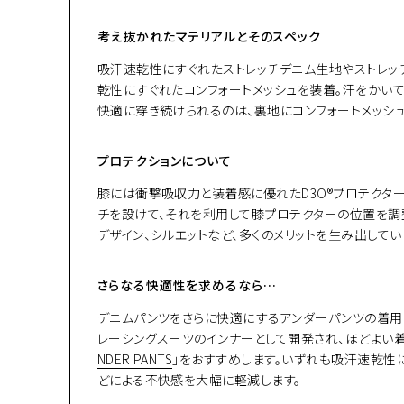
考え抜かれたマテリアルとそのスペック
吸汗速乾性にすぐれたストレッチデニム生地やストレッ
乾性にすぐれたコンフォートメッシュを装着。汗をかい
快適に穿き続けられるのは、裏地にコンフォートメッシ
プロテクションについて
膝には衝撃吸収力と装着感に優れたD3O®プロテクタ
チを設けて、それを利用して膝プロテクターの位置を調
デザイン、シルエットなど、多くのメリットを生み出してい
さらなる快適性を求めるなら…
デニムパンツをさらに快適にするアンダーパンツの着用
レーシングスーツのインナーとして開発され、ほどよい
NDER PANTS
」をおすすめします。いずれも吸汗速乾性
どによる不快感を大幅に軽減します。