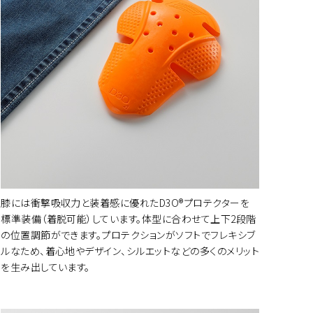
膝には衝撃吸収力と装着感に優れたD3O®プロテクターを
ートに入れる
標準装備（着脱可能）しています。体型に合わせて上下2段階
の位置調節ができます。プロテクションがソフトでフレキシブ
ルなため、着心地やデザイン、シルエットなどの多くのメリット
ートに入れる
を生み出しています。