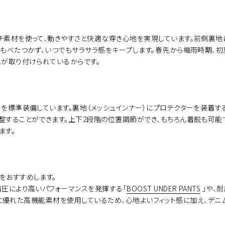
チ素材を使って、動きやすさと快適な穿き心地を実現しています。前側裏地
てもべたつかず、いつでもサラサラ感をキープします。春先から梅雨時期、
ュが取り付けられているからです。
ーを標準装備しています。裏地（メッシュインナー）にプロテクターを装着
整することができます。上下2段階の位置調節ができ、もちろん着脱も可能で
ます。
をおすすめします。
着圧により高いパフォーマンスを発揮する「
BOOST UNDER PANTS
」や、
に優れた高機能素材を使用しているため、心地よいフィット感に加え、デニ