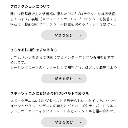
は、裏地にコンフォートメッシュが取り付けられているからです。
プロテクションについて
膝には衝撃吸収力と装着感に優れたD3O®プロテクターを標準装備
しています。裏地（メッシュインナー）にプロテクターを装着する
構造で、膝部分にプロテクターの位置を決めるステッチを設けて、
それを利用して膝プロテクターの位置を調整することができます。
上下2段階の位置調節ができ、もちろん着脱も可能です。ソフトで
続きを読む
フレキシブルなプロテクションは、着心地やデザイン、シルエット
カラー・サイズ選択
など、多くのメリットを生み出しています。
さらなる快適性を求めるなら…
INDIGO(aged-was
デニムパンツをさらに快適にするアンダーパンツの着用をおすす
h)
カートに入れる
めします。
28
(税込)
レーシングスーツのインナーとして開発され、ほどよい着圧により
¥23,100
高いパフォーマンスを発揮する「
BOOST UNDER PANTS
」や、耐
INDIGO(one-was
摩耗性に優れたプロスペックインナー「
BOOST-PRO UNDER PANT
続きを読む
h)
カートに入れる
S
」をおすすめします。いずれも吸汗速乾性に優れた高機能素材を
28
使用しているため、心地よいフィット感に加え、デニムパンツの裏
(税込)
¥23,100
地との“滑り”を確保し、暑い時期の蒸れなどによる不快感を大幅に
スポーツデニムにお好みのHYODベルトで彩りを
INDIGO(one-was
軽減します。
スポーツデニムには
HYODベルト
で自分らしいスタイルを。ワンウ
h)
カートに入れる
31
ォッシュやダメージデニムの素材とバイカーズやテーパードシルエ
(税込)
¥23,100
ット、オーセンティックストレートなどのスタイルを組み合わせ、
さらにそれに合わせてベルトをコーディネートする。ベルトを使っ
Light Aged
たコーディネートは人それぞれ。ぜひアナタらしいボトムスのコー
続きを読む
カートに入れる
30
ディネートをお楽しみください。
(税込)
¥23,100