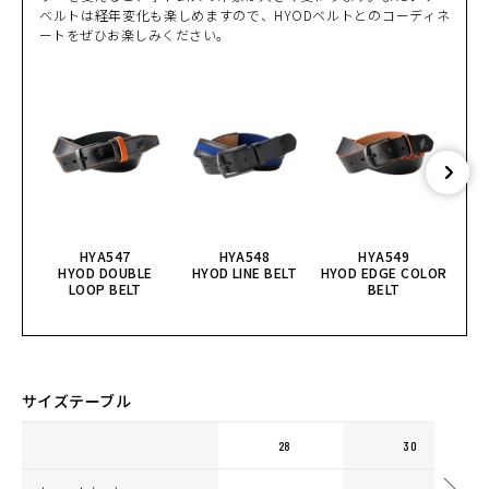
ベルトは経年変化も楽しめますので、HYODベルトとのコーディネ
ートをぜひお楽しみください。
HYA547
HYA548
HYA549
HYOD DOUBLE
HYOD LINE BELT
HYOD EDGE COLOR
COM
LOOP BELT
BELT
サイズテーブル
28
30