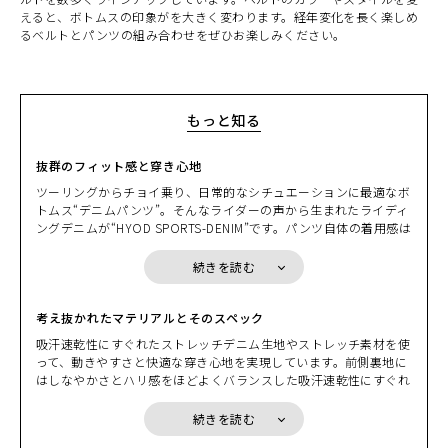
えると、ボトムスの印象がを大きく変わります。経年変化を長く楽しめ
るベルトとパンツの組み合わせをぜひお楽しみください。
もっと知る
抜群のフィット感と穿き心地
ツーリングからチョイ乗り、日常的なシチュエーションに最適なボ
トムス“デニムパンツ”。そんなライダーの声から生まれたライディ
ングデニムが“HYOD SPORTS-DENIM”です。パンツ自体の着用感は
もちろん、最も工夫を凝らしたのは体の動きに対応するパターンメ
イキング。とにかく穿きやすいと言われるのはその工夫から生まれ
続きを読む
ています。バイクに跨った際の“腰まわりのフィット感”と“股の開
きやすさ”をはじめとした抜群の運動性、“ヒザの曲げやすさ”を可
能にするサイズ感と一般のデニムでは考えられないほどの長いレン
考え抜かれたマテリアルとそのスペック
グス（股下の長さ）は、実際に走ってみてはじめて納得できる穿き
吸汗速乾性にすぐれたストレッチデニム生地やストレッチ素材を使
心地を実現しています。
って、動きやすさと快適な穿き心地を実現しています。前側裏地に
はしなやかさとハリ感をほどよくバランスした吸汗速乾性にすぐれ
たコンフォートメッシュを装着。汗をかいてもべたつかず、いつで
もサラサラ感をキープします。春先から梅雨時期、初夏から灼熱の
続きを読む
太陽が降り注ぐ酷暑まで、どんな状況でも快適に穿き続けられるの