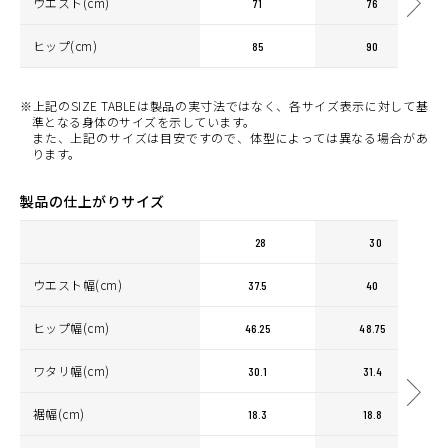
ウエスト(cm)
71
76
ヒップ(cm)
85
90
※上記のSIZE TABLEは製品の実寸法ではなく、各サイズ表示に対して基
準となる身体のサイズを示しています。
また、上記のサイズは目安ですので、体型によっては異なる場合があ
ります。
製品の仕上がりサイズ
28
30
ウエスト幅(cm)
37.5
40
ヒップ幅(cm)
46.25
48.75
ワタリ幅(cm)
30.1
31.4
裾幅(cm)
18.3
18.8