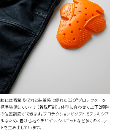
ートに入れる
ートに入れる
膝には衝撃吸収力と装着感に優れたD3O®プロテクターを
標準装備しています（着脱可能）。体型に合わせて上下2段階
の位置調節ができます。プロテクションがソフトでフレキシブ
ルなため、着け心地やデザイン、シルエットなど多くのメリッ
ートに入れる
トを生み出しています。