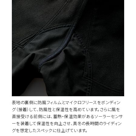
イズ選択
カ
INDIGO(aged-wash)
30
¥23,650
(税込)
カ
表地の裏側に防風フィルムとマイクロフリースをボンディン
INDIGO(aged-wash)
31
¥23,650
(税込)
グ（接着）して、防風性と保温性を高めています。さらに風を
直接受ける前側には、蓄熱・保温効果があるソーラーセンサ
ーを装着して保温性を向上させ、真冬の長時間のライディン
カ
INDIGO(grey-dye)
30
グを想定したスペックに仕上げています。
¥23,650
(税込)