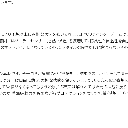
います。
により予想以上に過酷な状況を強いられます。HYODウインターデニムは、
る前側にはソーラーセンサー（蓄熱・保温）を装着して、防風性と保温性を向
ドのマストアイテムとなっているのは、スタイルの良さだけに留まらないそ
素材です。 分子自らが衝撃の強さを感知し、結束を変化させ、そして復元することから「i
には分子は自由に動き、柔軟な状態を保っていますが、いったん強い衝撃
して衝撃がなくなってしまうと分子の結束は解かれてまた元の状態に戻ります
ます。衝撃吸収力を高めながらプロテクションを薄くでき、着心地・デザイ