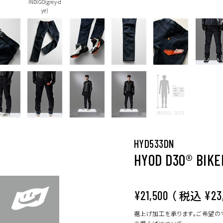
INDIGO(grey-d
ye)
HYD533DN
HYOD D3O® BIKE
（ 税込
¥21,500
¥23
裾上げ加工を承ります。ご希望の