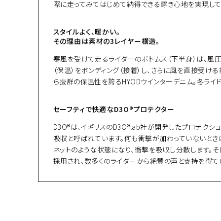
際に走ってみてはじめて納得できる穿き心地を実現して
スタイルよく、暖かい。
その理由は素材の3レイヤー構造。
寒風を受けて走るライダーのボトムス（下半身）は、風圧
（保温）をボンディング（接着）し、さらに風を直接受け
ら抜群の保温性を誇るHYODウインターデニム。冬ライ
セーフティで快適なD3O®プロテクター
D3O®は、イギリスのD3O®lab社が開発したプロテクション
吸収と呼ばれています。何も衝撃が加わっていないとき
ネットのような状態になり、衝撃を吸収し分散します。そ
採用され、数多くのライダーから絶賛の声と支持を得てい