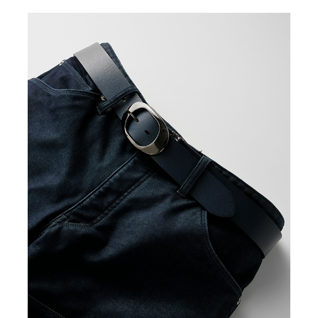
カ
INDIGO(grey-dye)
31
¥23,650
(税込)
カ
INDIGO(grey-dye)
33
¥23,650
(税込)
カ
INDIGO(one-wash)
34
¥23,650
(税込)