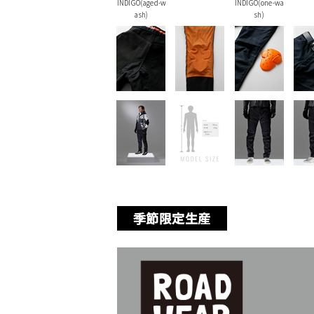
INDIGO(aged-w
INDIGO(one-wa
ash)
sh)
季節限定生産