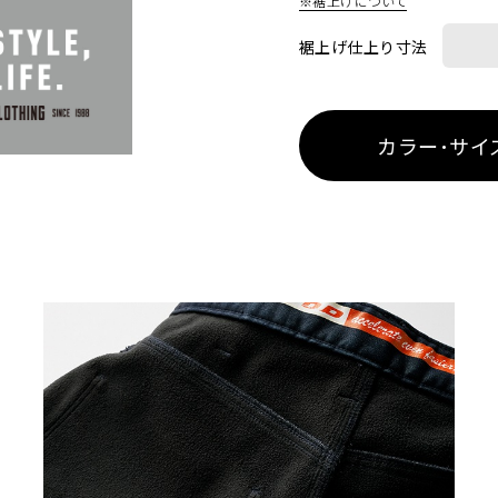
※裾上げについて
裾上げ仕上り寸法
カラー･サイ