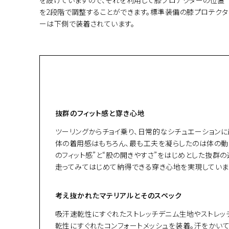
を2段階で調整することができます。標準装備の膝プロテクタ
ーは下側で装着されています。
抜群のフィット感と穿き心地
ツーリングからチョイ乗り、日常的なシチュエーションに最適
体の着用感はもちろん、最も工夫を凝らしたのは体の動
のフィット感”と“股の開きやすさ”をはじめとした抜群
走ってみてはじめて納得できる穿き心地を実現していま
考え抜かれたマテリアルとそのスペック
吸汗速乾性にすぐれたストレッチデニム生地やストレッ
乾性にすぐれたコンフォートメッシュを装着。汗をかい