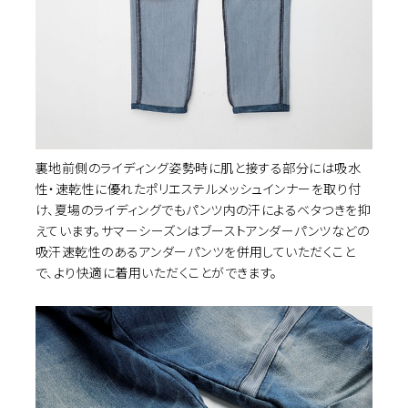
イズ選択
裏地前側のライディング姿勢時に肌と接する部分には吸水
性・速乾性に優れたポリエステルメッシュインナーを取り付
け、夏場のライディングでもパンツ内の汗によるベタつきを抑
カ
INDIGO(aged-wash)
28
えています。サマーシーズンはブーストアンダーパンツなどの
¥23,100
(税込)
吸汗速乾性のあるアンダーパンツを併用していただくこと
で、より快適に着用いただくことができます。
カ
INDIGO(aged-wash)
30
¥23,100
(税込)
カ
INDIGO(aged-wash)
31
¥23,100
(税込)