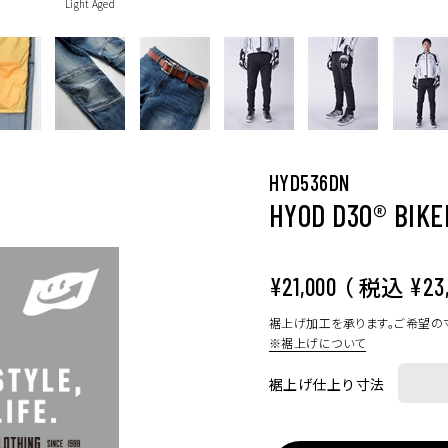
Light Aged
HYD536DN
HYOD D3O® BIKE
（ 税込
¥21,000
¥23
裾上げ加工を承ります。ご希望の
※裾上げについて
裾上げ仕上り寸法