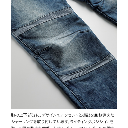
カ
INDIGO(aged-wash)
32
¥23,100
(税込)
カ
Light Aged
28
¥23,100
(税込)
カ
Light Aged
31
¥23,100
(税込)
膝の上下部分に、デザインのアクセントと機能を兼ね備えた
シャーリングを取り付けています。ライディングポジションを
取った際の動きをサポートするパフォーマンスパーツの役割