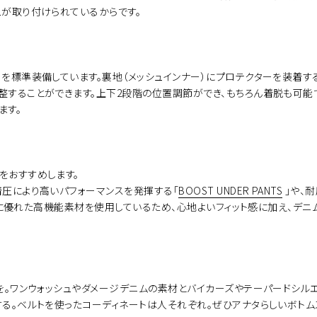
ュが取り付けられているからです。
ーを標準装備しています。裏地（メッシュインナー）にプロテクターを装着
整することができます。上下2段階の位置調節ができ、もちろん着脱も可能で
ます。
をおすすめします。
着圧により高いパフォーマンスを発揮する「
BOOST UNDER PANTS
」や、
に優れた高機能素材を使用しているため、心地よいフィット感に加え、デニ
を。ワンウォッシュやダメージデニムの素材とバイカーズやテーパードシルエ
る。ベルトを使ったコーディネートは人それぞれ。ぜひアナタらしいボトム