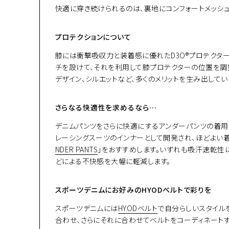
快適に穿き続けられるのは、裏地にコンフォートメッシ
プロテクションについて
膝には衝撃吸収力と装着感に優れたD3O®プロテクタ
チを設けて、それを利用して膝プロテクターの位置を調
デザイン、シルエットなど、多くのメリットを生み出してい
さらなる快適性を求めるなら…
デニムパンツをさらに快適にするアンダーパンツの着用
レーシングスーツのインナーとして開発され、ほどよい
NDER PANTS
」をおすすめします。いずれも吸汗速乾性
どによる不快感を大幅に軽減します。
スポーツデニムにお好みのHYODベルトで彩りを
スポーツデニムには
HYODベルト
で自分らしいスタイル
合わせ、さらにそれに合わせてベルトをコーディネートす