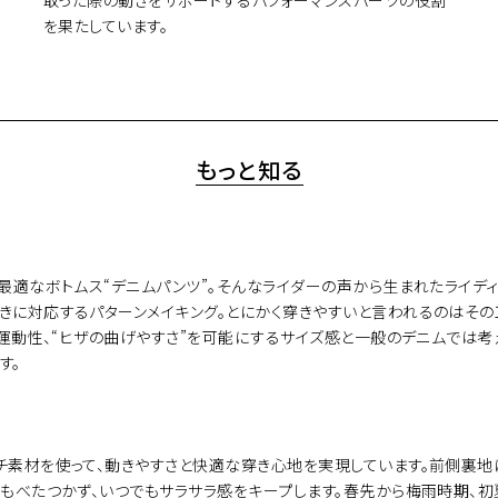
を果たしています。
もっと知る
なボトムス“デニムパンツ”。そんなライダーの声から生まれたライディングデニ
きに対応するパターンメイキング。とにかく穿きやすいと言われるのはその
の運動性、“ヒザの曲げやすさ”を可能にするサイズ感と一般のデニムでは考
す。
チ素材を使って、動きやすさと快適な穿き心地を実現しています。前側裏地
てもべたつかず、いつでもサラサラ感をキープします。春先から梅雨時期、