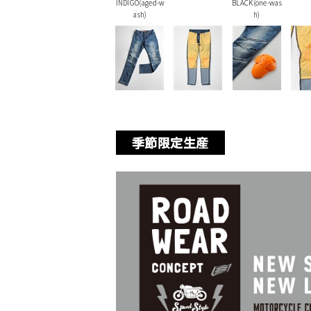
INDIGO(aged-w
BLACK(one-was
ash)
h)
季節限定生産