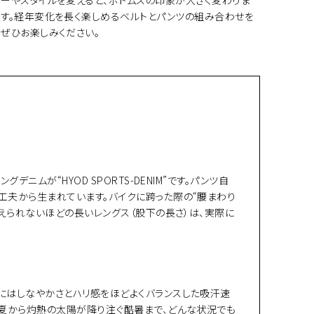
す。経年変化を長く楽しめるベルトとパンツの組み合わせを
ぜひお楽しみください。
ムが“HYOD SPORTS-DENIM”です。パンツ自
工夫から生まれています。バイクに跨った際の“腰まわり
えられないほどの長いレングス（股下の長さ）は、実際に
にはしなやかさとハリ感をほどよくバランスした吸汗速
初夏から灼熱の太陽が降り注ぐ酷暑まで、どんな状況でも