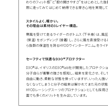
わりのフィット感”と“股の開きやすさ”をはじめとした
際に走ってみてはじめて納得できる穿き心地を実現して
スタイルよく、暖かい。
その理由は素材の3レイヤー構造。
寒風を受けて走るライダーのボトムス（下半身）は、風圧
（保温）をボンディング（接着）し、さらに風を直接受け
ら抜群の保温性を誇るHYODウインターデニム。冬ライ
セーフティで快適なD3O®プロテクター
D3O®は、イギリスのD3O®lab社が開発したプロテクシ
分子自らが衝撃の強さを感知し、結束を変化させ、そして復元す
自由に動き、柔軟な状態を保っていますが、いったん強
なくなってしまうと分子の結束は解かれてまた元の状態
HYODレーシングスーツのプロテクションとしても採用
面でも多くのメリットを生み出しています。