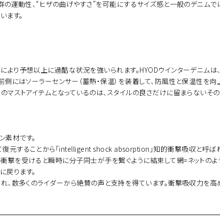
抜群の運動性、“ヒザの曲げやすさ”を可能にするサイズ感と一般のデニムで
います。
により予想以上に過酷な状況を強いられます。HYODウインターデニムは、
る前側にはソーラーセンサー（蓄熱・保温）を装着して、防風性と保温性を向
ドのマストアイテムとなっているのは、スタイルの良さだけに留まらないそ
ョン素材です。
ることから「intelligent shock absorption」知的衝撃吸
い衝撃を受けると瞬時に分子同士が手を繋ぐように結束して網=ネットのよ
に戻ります。
され、数多くのライダーから絶賛の声と支持を得ています。衝撃吸収力を高