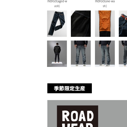
INDIGO(aged-w
INDIGO(one-wa
ash)
sh)
季節限定生産