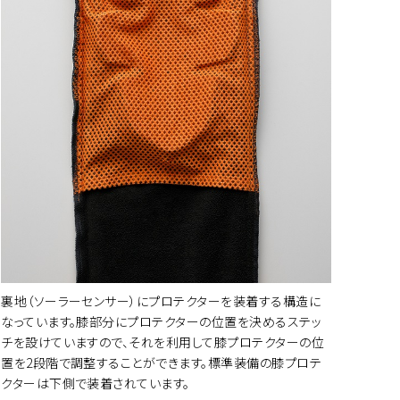
ートに入れる
ートに入れる
ートに入れる
ートに入れる
裏地（ソーラーセンサー）にプロテクターを装着する構造に
なっています。膝部分にプロテクターの位置を決めるステッ
チを設けていますので、それを利用して膝プロテクターの位
置を2段階で調整することができます。標準装備の膝プロテ
ートに入れる
クターは下側で装着されています。