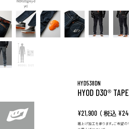
INDIGO(grey-d
ye)
HYD538DN
HYOD D3O® TAPE
（ 税込
¥21,900
¥24
裾上げ加工を承ります。ご希望の