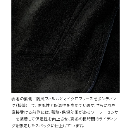
イズ選択
カ
INDIGO(aged-wash)
28
¥24,090
(税込)
カ
INDIGO(aged-wash)
30
¥24,090
(税込)
カ
INDIGO(aged-wash)
31
¥24,090
(税込)
カ
表地の裏側に防風フィルムとマイクロフリースをボンディン
INDIGO(aged-wash)
32
¥24,090
(税込)
グ（接着）して、防風性と保温性を高めています。さらに風を
直接受ける前側には、蓄熱・保温効果があるソーラーセンサ
ーを装着して保温性を向上させ、真冬の長時間のライディン
カ
INDIGO(aged-wash)
34
グを想定したスペックに仕上げています。
¥24,090
(税込)