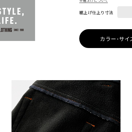
※裾上げについて
裾上げ仕上り寸法
カラー･サイ