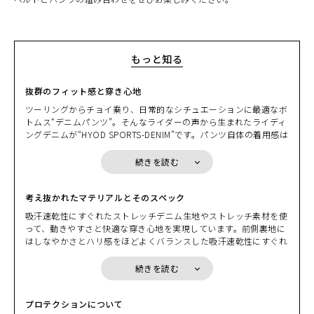
もっと知る
抜群のフィット感と穿き心地
ツーリングからチョイ乗り、日常的なシチュエーションに最適なボ
トムス“デニムパンツ”。そんなライダーの声から生まれたライディ
ングデニムが“HYOD SPORTS-DENIM”です。パンツ自体の着用感は
もちろん、最も工夫を凝らしたのは体の動きに対応するパターンメ
イキング。とにかく穿きやすいと言われるのはその工夫から生まれ
続きを読む
ています。バイクに跨った際の“腰まわりのフィット感”と“股の開
きやすさ”をはじめとした抜群の運動性、“ヒザの曲げやすさ”を可
能にするサイズ感と一般のデニムでは考えられないほどの長いレン
考え抜かれたマテリアルとそのスペック
グス（股下の長さ）は、実際に走ってみてはじめて納得できる穿き
吸汗速乾性にすぐれたストレッチデニム生地やストレッチ素材を使
心地を実現しています。
って、動きやすさと快適な穿き心地を実現しています。前側裏地に
はしなやかさとハリ感をほどよくバランスした吸汗速乾性にすぐれ
たコンフォートメッシュを装着。汗をかいてもべたつかず、いつで
もサラサラ感をキープします。春先から梅雨時期、初夏から灼熱の
続きを読む
太陽が降り注ぐ酷暑まで、どんな状況でも快適に穿き続けられるの
は、裏地にコンフォートメッシュが取り付けられているからです。
プロテクションについて