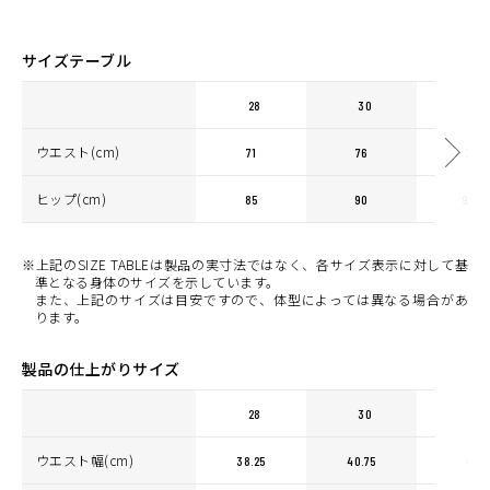
MILITARY GREEN
カートに入れる
30
サイズテーブル
(税込)
¥23,100
28
30
31
ウエスト(cm)
71
76
78
ヒップ(cm)
85
90
92.5
※上記のSIZE TABLEは製品の実寸法ではなく、各サイズ表示に対して基
準となる身体のサイズを示しています。
また、上記のサイズは目安ですので、体型によっては異なる場合があ
ります。
製品の仕上がりサイズ
28
30
31
ウエスト幅(cm)
38.25
40.75
42