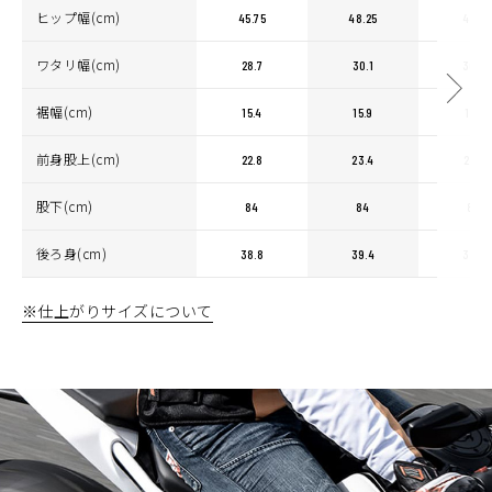
ヒップ幅(cm)
45.75
48.25
49.5
ワタリ幅(cm)
28.7
30.1
30.8
裾幅(cm)
15.4
15.9
16.1
前身股上(cm)
22.8
23.4
23.7
股下(cm)
84
84
84
後ろ身(cm)
38.8
39.4
39.7
※仕上がりサイズについて