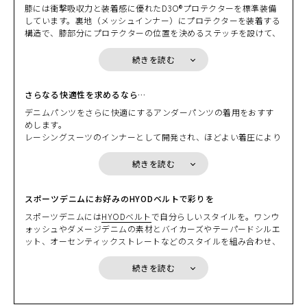
膝には衝撃吸収力と装着感に優れたD3O®プロテクターを標準装備
しています。裏地（メッシュインナー）にプロテクターを装着する
構造で、膝部分にプロテクターの位置を決めるステッチを設けて、
それを利用して膝プロテクターの位置を調整することができます。
上下2段階の位置調節ができ、もちろん着脱も可能です。ソフトで
続きを読む
フレキシブルなプロテクションは、着心地やデザイン、シルエット
など、多くのメリットを生み出しています。
さらなる快適性を求めるなら…
デニムパンツをさらに快適にするアンダーパンツの着用をおすす
めします。
レーシングスーツのインナーとして開発され、ほどよい着圧により
カラー・サイズ選択
高いパフォーマンスを発揮する「
BOOST UNDER PANTS
」や、耐
摩耗性に優れたプロスペックインナー「
BOOST-PRO UNDER PANT
続きを読む
S
」をおすすめします。いずれも吸汗速乾性に優れた高機能素材を
BEIGE
カートに入れる
使用しているため、心地よいフィット感に加え、デニムパンツの裏
28
(税込)
¥23,100
地との“滑り”を確保し、暑い時期の蒸れなどによる不快感を大幅に
スポーツデニムにお好みのHYODベルトで彩りを
軽減します。
スポーツデニムには
HYODベルト
で自分らしいスタイルを。ワンウ
BLACK
ォッシュやダメージデニムの素材とバイカーズやテーパードシルエ
カートに入れる
28
ット、オーセンティックストレートなどのスタイルを組み合わせ、
(税込)
¥23,100
さらにそれに合わせてベルトをコーディネートする。ベルトを使っ
たコーディネートは人それぞれ。ぜひアナタらしいボトムスのコー
続きを読む
ディネートをお楽しみください。
MILITARY GREEN
カートに入れる
28
(税込)
¥23,100