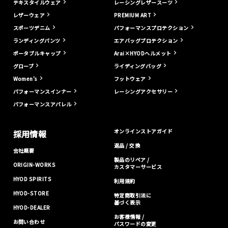
テキスタイルウェア
レーシングレザースーツ
レザーウェア
PREMIUM ART
スポーツデニム
パフォーマンスプロテクション
ランディングパンツ
エアバッグプロテクション
ポータブルキャップ
Arai×HYODヘルメット
グローブ
ライディングバッグ
Women's
フットウェア
パフォーマンスインナー
レーシングアクセサリー
パフォーマンスアパレル
オンラインストアガイド
採用情報
返品 / 交換
会社概要
製品のリペア /
ORIGIN-WORKS
カスタマーサービス
HYOD SPIRITS
利用規約
HYOD-STORE
特定商取引法に
基づく表示
HYOD-DEALER
お客様情報 /
お問い合わせ
パスワードの変更