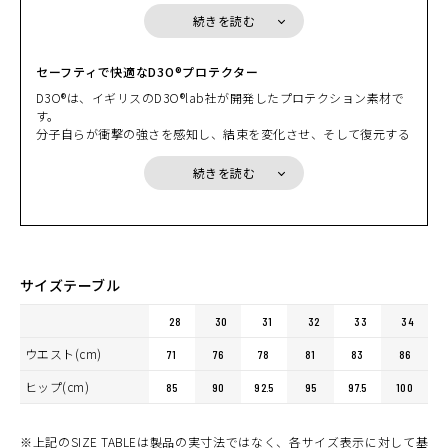
センサー（蓄熱・保温）を装着して、防風性と保温性を向上させて
続きを読む
います。スタイリッシュなシルエットを保ちながら抜群の保温性を
誇るHYODウインターデニム。冬ライドのマストアイテムとなって
いるのは、スタイルの良さだけに留まらないその暖かさが理由とな
セーフティで快適なD3O®プロテクター
っているのです。
D3O®は、イギリスのD3O®lab社が開発したプロテクション素材で
す。
分子自らが衝撃の強さを感知し、結束を変化させ、そして復元する
ことから「intelligent shock absorption」知的衝撃吸収と呼ばれ
ています。何も衝撃が加わっていないときには分子は自由に動き、
続きを読む
柔軟な状態を保っていますが、いったん強い衝撃を受けると瞬時に
分子同士が手を繋ぐように結束して網=ネットのような状態にな
り、衝撃を吸収し分散します。そして衝撃がなくなってしまうと分
子の結束は解かれてまた元の状態に戻ります。
HYODレーシングスーツのプロテクションとしても採用され、数多
くのライダーから絶賛の声と支持を得ています。衝撃吸収力を高め
サイズテーブル
ながらプロテクションを薄くでき、着心地・デザインの面でも多く
のメリットを生み出しています。
28
30
31
32
33
34
ウエスト(cm)
71
76
78
81
83
86
ヒップ(cm)
85
90
92.5
95
97.5
100
※上記のSIZE TABLEは製品の実寸法ではなく、各サイズ表示に対して基