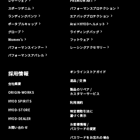
レザーウェア
PREMIUM ART
スポーツデニム
パフォーマンスプロテクション
ランディングパンツ
エアバッグプロテクション
ポータブルキャップ
Arai×HYODヘルメット
グローブ
ライディングバッグ
Women's
フットウェア
パフォーマンスインナー
レーシングアクセサリー
パフォーマンスアパレル
オンラインストアガイド
採用情報
返品 / 交換
会社概要
製品のリペア /
ORIGIN-WORKS
カスタマーサービス
HYOD SPIRITS
利用規約
HYOD-STORE
特定商取引法に
基づく表示
HYOD-DEALER
お客様情報 /
お問い合わせ
パスワードの変更
パスワードをお忘れの場合