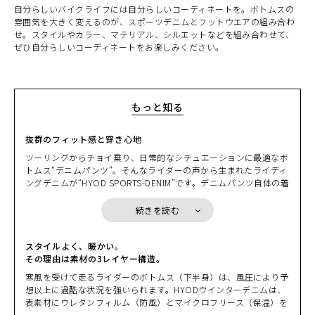
(税込)
¥25,850
自分らしいバイクライフには自分らしいコーディネートを。ボトムスの
雰囲気を大きく変えるのが、スポーツデニムとフットウエアの組み合わ
せ。スタイルやカラー、マテリアル、シルエットなどを組み合わせて、
BLACK/BLACK
カートに入れる
ぜひ自分らしいコーディネートをお楽しみください。
31
(税込)
¥25,850
BLACK/BLACK
カートに入れる
32
もっと知る
(税込)
¥25,850
抜群のフィット感と穿き心地
KHAKI
カートに入れる
28
ツーリングからチョイ乗り、日常的なシチュエーションに最適なボ
(税込)
¥25,850
トムス“デニムパンツ”。そんなライダーの声から生まれたライディ
ングデニムが“HYOD SPORTS-DENIM”です。デニムパンツ自体の着
KHAKI
用感はもちろん、最も工夫を凝らしたのは体の動きに対応するパタ
カートに入れる
30
ーンメイキング。とにかく穿きやすいと言われるのはその工夫から
続きを読む
(税込)
¥25,850
生まれています。バイクに跨った際の“腰まわりのフィット
感”と“股の開きやすさ”をはじめとした抜群の運動性、“ヒザの曲げ
KHAKI
やすさ”を可能にするサイズ感と一般のデニムでは考えられないほ
スタイルよく、暖かい。
カートに入れる
32
どの長いレングス（股下の長さ）は、実際に走ってみてはじめて納
その理由は素材の3レイヤー構造。
(税込)
¥25,850
得できる穿き心地を実現しています。
寒風を受けて走るライダーのボトムス（下半身）は、風圧により予
想以上に過酷な状況を強いられます。HYODウインターデニムは、
表素材にウレタンフィルム（防風）とマイクロフリース（保温）を
ボンディング（接着）し、さらに風を直接受ける前側にはソーラー