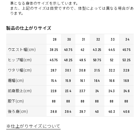
準となる身体のサイズを示しています。
また、上記のサイズは目安ですので、体型によっては異なる場合があ
ります。
製品の仕上がりサイズ
28
30
31
32
33
34
ウエスト幅(cm)
38.25
40.75
42
43.25
44.5
45.75
ヒップ幅(cm)
45.75
48.25
49.5
50.75
52
53.25
ワタリ幅(cm)
28.7
30.1
30.8
31.5
32.2
32.9
裾幅(cm)
15.4
15.9
16.1
16.4
16.6
16.9
前身股上(cm)
22.8
23.4
23.7
24
24.3
24.6
股下(cm)
88
88
88
88
88
88
後ろ身(cm)
38.8
39.4
39.7
40
40.3
40.6
※仕上がりサイズについて