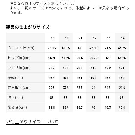
準となる身体のサイズを示しています。
また、上記のサイズは目安ですので、体型によっては異なる場合があ
ります。
製品の仕上がりサイズ
28
30
31
32
33
34
ウエスト幅(cm)
38.25
40.75
42
43.25
44.5
45.75
ヒップ幅(cm)
45.75
48.25
49.5
50.75
52
53.25
ワタリ幅(cm)
28.7
30.1
30.8
31.5
32.2
32.9
裾幅(cm)
15.4
15.9
16.1
16.4
16.6
16.9
前身股上(cm)
22.8
23.4
23.7
24
24.3
24.6
股下(cm)
88
88
88
88
88
88
後ろ身(cm)
38.8
39.4
39.7
40
40.3
40.6
※仕上がりサイズについて