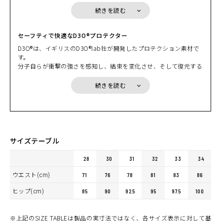
センサー（蓄熱・保温）を装着して、防風性と保温性を向上させて
続きを読む
います。スタイリッシュなシルエットを保ちながら抜群の保温性を
誇るHYODウインターデニム。冬ライドのマストアイテムとなって
いるのは、スタイルの良さだけに留まらないその暖かさが理由とな
セーフティで快適なD3O®プロテクター
っているのです。
D3O®は、イギリスのD3O®lab社が開発したプロテクション素材で
す。
分子自らが衝撃の強さを感知し、結束を変化させ、そして復元する
ことから「intelligent shock absorption」知的衝撃吸収と呼ばれ
ています。何も衝撃が加わっていないときには分子は自由に動き、
続きを読む
柔軟な状態を保っていますが、いったん強い衝撃を受けると瞬時に
分子同士が手を繋ぐように結束して網=ネットのような状態にな
り、衝撃を吸収し分散します。そして衝撃がなくなってしまうと分
子の結束は解かれてまた元の状態に戻ります。
HYODレーシングスーツのプロテクションとしても採用され、数多
くのライダーから絶賛の声と支持を得ています。衝撃吸収力を高め
サイズテーブル
ながらプロテクションを薄くでき、着心地・デザインの面でも多く
のメリットを生み出しています。
28
30
31
32
33
34
ウエスト(cm)
71
76
78
81
83
86
ヒップ(cm)
85
90
92.5
95
97.5
100
※上記のSIZE TABLEは製品の実寸法ではなく、各サイズ表示に対して基