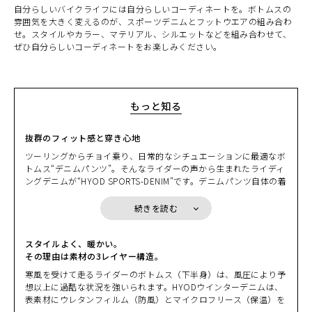
(税込)
¥25,850
自分らしいバイクライフには自分らしいコーディネートを。ボトムスの
雰囲気を大きく変えるのが、スポーツデニムとフットウエアの組み合わ
せ。スタイルやカラー、マテリアル、シルエットなどを組み合わせて、
BLACK/BLACK
カートに入れる
ぜひ自分らしいコーディネートをお楽しみください。
31
(税込)
¥25,850
BLACK/BLACK
カートに入れる
32
もっと知る
(税込)
¥25,850
抜群のフィット感と穿き心地
KHAKI
カートに入れる
28
ツーリングからチョイ乗り、日常的なシチュエーションに最適なボ
(税込)
¥25,850
トムス“デニムパンツ”。そんなライダーの声から生まれたライディ
ングデニムが“HYOD SPORTS-DENIM”です。デニムパンツ自体の着
KHAKI
用感はもちろん、最も工夫を凝らしたのは体の動きに対応するパタ
カートに入れる
30
ーンメイキング。とにかく穿きやすいと言われるのはその工夫から
続きを読む
(税込)
¥25,850
生まれています。バイクに跨った際の“腰まわりのフィット
感”と“股の開きやすさ”をはじめとした抜群の運動性、“ヒザの曲げ
KHAKI
やすさ”を可能にするサイズ感と一般のデニムでは考えられないほ
スタイルよく、暖かい。
カートに入れる
32
どの長いレングス（股下の長さ）は、実際に走ってみてはじめて納
その理由は素材の3レイヤー構造。
(税込)
¥25,850
得できる穿き心地を実現しています。
寒風を受けて走るライダーのボトムス（下半身）は、風圧により予
想以上に過酷な状況を強いられます。HYODウインターデニムは、
表素材にウレタンフィルム（防風）とマイクロフリース（保温）を
ボンディング（接着）し、さらに風を直接受ける前側にはソーラー