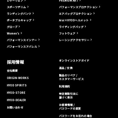
レザーウェア
PREMIUM ART
スポーツデニム
パフォーマンスプロテクション
ランディングパンツ
エアバッグプロテクション
ポータブルキャップ
Arai×HYODヘルメット
グローブ
ライディングバッグ
Women's
フットウェア
パフォーマンスインナー
レーシングアクセサリー
パフォーマンスアパレル
オンラインストアガイド
採用情報
返品 / 交換
会社概要
製品のリペア /
ORIGIN-WORKS
カスタマーサービス
HYOD SPIRITS
利用規約
HYOD-STORE
特定商取引法に
基づく表示
HYOD-DEALER
お客様情報 /
お問い合わせ
パスワードの変更
パスワードをお忘れの場合