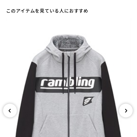
WHITE
カートに入れる
このアイテムを見ている人におすすめ
M
(税込)
¥6,050