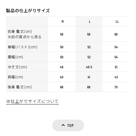
製品の仕上がりサイズ
M
L
LL
前身 着丈(cm)
56
58
60
※前の首点から測る
カラー・サイズ選択
身幅(バスト)(cm)
50
52
54
BLACK
カートに入れる
裾幅(cm)
M
50
52
54
(税込)
¥6,050
ゆき丈(cm)
48
49.5
51
BLACK
肩幅(cm)
40
41
42
カートに入れる
L
(税込)
¥6,050
後身 着丈(cm)
66
68
70
GREY
カートに入れる
※仕上がりサイズについて
M
(税込)
¥6,050
GREY
カートに入れる
L
TOP
(税込)
¥6,050