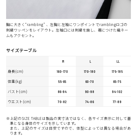
胸に大きく“rambling” 、左胸と左袖にワンポイントでramblingロゴの
刺繍ワッペンをレイアウト。左袖口には刺繍を施し、裾につけた織ネー
ムもアクセント。
サイズテーブル
M
L
LL
身長(cm)
160-170
170-180
175-185
体重(kg)
55-65
60-70
65-75
バスト(cm)
86-94
90-98
94-102
ウエスト(cm)
70-82
74-86
77-89
※上記のSIZE TABLEは製品の実寸法ではなく、各サイズ表示に対して基
準となる身体のサイズを示しています。
また、上記のサイズは目安ですので、体型によっては異なる場合があ
ります。