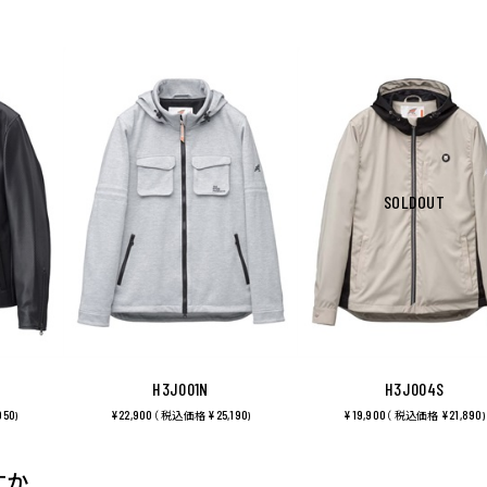
SOLDOUT
H3J001N
H3J004S
950
¥22,900
¥25,190
¥19,900
¥21,890
)
（ 税込価格
)
（ 税込価格
)
すか