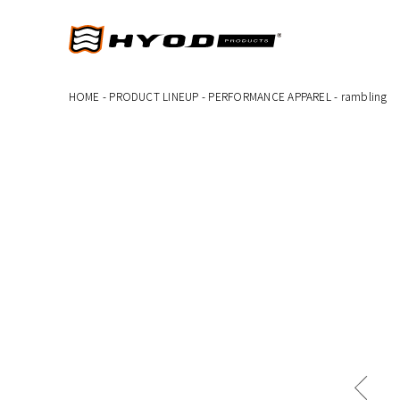
HOME
-
PRODUCT LINEUP
-
PERFORMANCE APPAREL
-
rambling