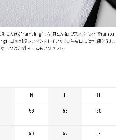
胸に大きく“rambling” 、左胸と左袖にワンポイントでrambli
ngロゴの刺繍ワッペンをレイアウト。左袖口には刺繍を施し、
裾につけた織ネームもアクセント。
ートに入れる
M
L
LL
56
58
60
ートに入れる
50
52
54