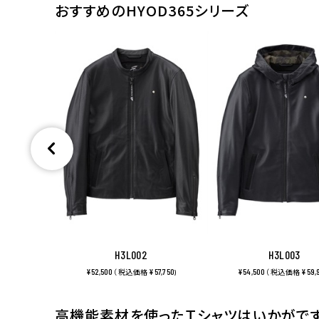
おすすめのHYOD365シリーズ
H3L002
H3L003
¥52,500
¥57,750
¥54,500
¥59,
（ 税込価格
)
（ 税込価格
高機能素材を使ったＴシャツはいかがで