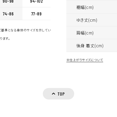
90-98
94-102
カ
GREY
M
裾幅(cm)
¥6,050
(税込)
74-86
77-89
ゆき丈(cm)
カ
GREY
L
¥6,050
(税込)
して基準となる身体のサイズを示してい
肩幅(cm)
ります。
後身 着丈(cm)
カ
WHITE
M
¥6,050
(税込)
※仕上がりサイズについて
TOP