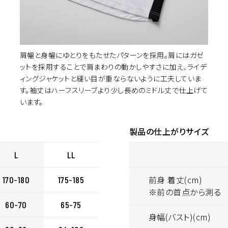
肩幅と身幅にゆとりをもたせたパターンを採用。肩にはガゼ
ットを採用することで肩まわりの動かしやすさに加え、ライデ
ィングジャケットと縫い目が重ならないように工夫していま
す。袖丈はハーフスリーブより少し長めのミドル丈で仕上げて
います。
イズ選択
製品の仕上がりサイズ
カ
BLACK
M
¥6,050
(税込)
L
LL
前身 着丈(cm)
170-180
175-185
※前の首点から測る
カ
BLACK
L
¥6,050
(税込)
60-70
65-75
身幅(バスト)(cm)