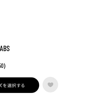
BABS
)
50
ズを選択する