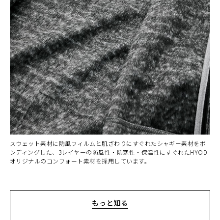
カラー・サイズ選択
ASH
カートに入れる
L
(税込)
¥14,190
ASH
カートに入れる
LL
(税込)
¥14,190
BLACK/BLACK
カートに入れる
L
スウェット素材に防風フィルムと肌ざわりにすぐれたシャギー素材をボ
(税込)
¥14,190
ンディングした、3レイヤーの防風性・防寒性・保温性にすぐれたHYOD
オリジナルのコンフォート素材を採用しています。
もっと知る