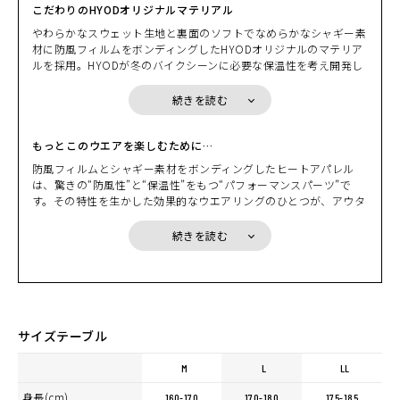
こだわりのHYODオリジナルマテリアル
やわらかなスウェット生地と裏面のソフトでなめらかなシャギー素
材に防風フィルムをボンディングしたHYODオリジナルのマテリア
ルを採用。HYODが冬のバイクシーンに必要な保温性を考え開発し
たこのマテリアルは、一般的なスウェットよりも多少の厚みはあり
ますが、防風性・防寒性に加え、程よいストレッチ性も兼ね備えて
続きを読む
います。
“防風”と聞くと、「硬くてゴワつきそう…」そんなイメージをお持
ちの方も多いと思いますが、肌触りが良くソフトな着用感で、ゴワ
もっとこのウエアを楽しむために…
つき感も少なくすっきりと着用いただけます。
防風フィルムとシャギー素材をボンディングしたヒートアパレル
シンプルなデザインだからこそマテリアルにとことんこだわった極
は、驚きの“防風性”と“保温性”をもつ“パフォーマンスパーツ”で
上の1枚です。
す。その特性を生かした効果的なウエアリングのひとつが、アウタ
ーシェルの“ミドルレイヤー”として着用する方法。素材の保温性は
もちろん、パーカスタイルやハイネックスタイルがネックウォーマ
続きを読む
ーの役割を果たすため、ミドルレイヤー+ネックウォーマーとして
の効果も期待できます。もうひとつのウエアリングはウインドブロ
ックヒートアパレルを“アウターシェル”として着こなす方法です。
内側にプロテクトシャツを着用することで、プロテクションを装備
したラフなルックスのウエアリングが完成します。着やすさと安全
性を両立したレイヤリングのひとつとして、厳冬期に入る前などに
サイズテーブル
オススメです。
M
L
LL
身長(cm)
160-170
170-180
175-185