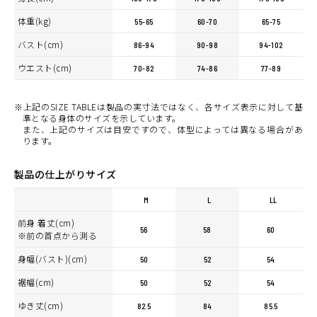
体重(kg)
55-65
60-70
65-75
バスト(cm)
86-94
90-98
94-102
ウエスト(cm)
70-82
74-86
77-89
※上記のSIZE TABLEは製品の実寸法ではなく、各サイズ表示に対して基
準となる身体のサイズを示しています。
また、上記のサイズは目安ですので、体型によっては異なる場合があ
ります。
製品の仕上がりサイズ
M
L
LL
前身 着丈(cm)
56
58
60
※前の首点から測る
身幅(バスト)(cm)
50
52
54
裾幅(cm)
50
52
54
ゆき丈(cm)
82.5
84
85.5