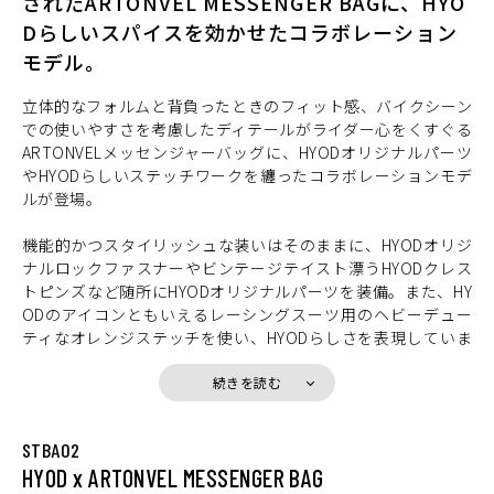
されたARTONVEL MESSENGER BAGに、HYO
Dらしいスパイスを効かせたコラボレーション
モデル。
立体的なフォルムと背負ったときのフィット感、バイクシーン
での使いやすさを考慮したディテールがライダー心をくすぐる
ARTONVELメッセンジャーバッグに、HYODオリジナルパーツ
やHYODらしいステッチワークを纏ったコラボレーションモデ
ルが登場。
機能的かつスタイリッシュな装いはそのままに、HYODオリジ
ナルロックファスナーやビンテージテイスト漂うHYODクレス
トピンズなど随所にHYODオリジナルパーツを装備。また、HY
ODのアイコンともいえるレーシングスーツ用のヘビーデュー
ティなオレンジステッチを使い、HYODらしさを表現していま
す。
素材には、フルグレインカウハイドと耐摩耗性、防水性、軽
続きを読む
量、高い耐水性を持つ合成ナイロンを組み合わせ、スタイリッ
シュかつ上品な質感を表現。
STBA02
HYOD x ARTONVEL MESSENGER BAG
ライダーにとってのうれしいこだわりも満載で、13インチのノ