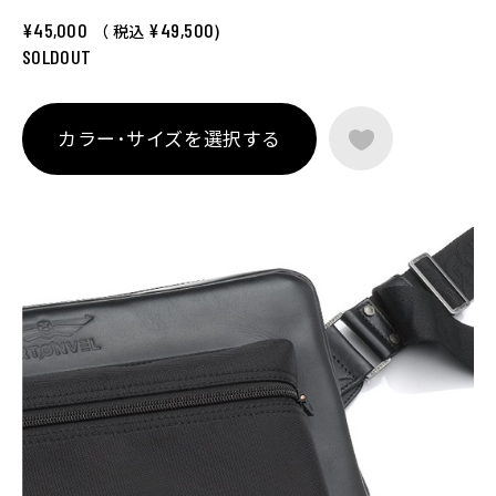
ートPCが収納できる7Lの容量は日帰りから1泊程度のツーリン
グにも適したサイズ感。
¥45,000
¥49,500
（ 税込
)
また、バイクに跨っている際のバッグの中身の取り出しやすさ
SOLDOUT
はとても重要なポイントで、荷物を取り出そうと体の前部分に
バッグを引き寄せた際には、体に対してバッグの開口部が垂直
になるよう考えられており、荷物の出し入れがとてもスムーズ
カラー･サイズを選択する
で使いやすく、ショルダーベルトの取り付け角度はバイク専用
設計ならでは。
ショルダーストラップはグローブをしたままでも長さの調整が
しやすく、本体との接合部分のバックルもワンタッチで取り外
しが可能。本体の底面にラバー素材を使い、過酷なツーリング
シーンでの使用にも耐えうる作りなど、随所にバイクシーンで
の使用を考慮した仕様になっています。
モーターサイクル専用に開発されたにハイスペックなマテリア
ル、エレガントなデザイン、そしてクオリティの高い技術で縫
製されたアイテムは一見の価値あり。
バイクシーンにとどまらず、シティユースからビジネスシーン
まで幅広く使用できるメッセンジャーバッグ。