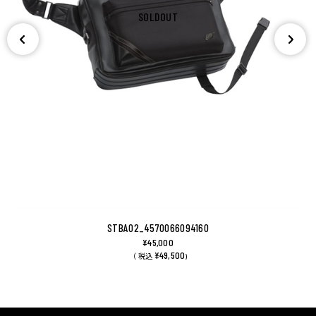
SOLDOUT
STBA02_4570066094160
¥45,000
¥49,500
（ 税込
)