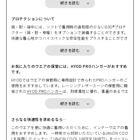
していただけると思います。
BLACK
続きを読む
カートに入れる
L
(税込)
¥35,090
プロテクションについて
BLACK/BLUE
肩・肘・背中には、ソフトで着用時の違和感の少ないD3O®プロテ
カートに入れる
M
クター（肩・肘・脊椎）をオプションで装備することができます。
(税込)
¥35,090
快適な着心地かつハイスペックな安全性能をプラスすることができ
ます。もちろんいずれのプロテクターも欧州の厳しい安全基準「C
BLACK/BLUE
E規格」をクリアしています。
続きを読む
カートに入れる
L
すでにD3O®プロテクターを装備したHYODジャケットをお持ちの
(税込)
¥35,090
方は、お持ちのジャケットからプロテクターを取り出して装着する
こともできます。
お気に入りのウエアの保管には、HYOD PROハンガーがおすすめ
BLACK/RED
です。
カートに入れる
L
＊胸部のプロテクション効果を高めるには、ワンピースタイプの
HYODではウエアの保管時に専用設計で作られたPROハンガーのご
(税込)
¥35,090
「
HYOD D3O® AIR CHEST PROTECTOR
」」の着用を推奨します。
使用をおすすめしています。レーシングレザースーツの保管用に開
＊セパレートタイプの「
HYOD D3O® AIR CHEST PROTECTOR Se
発された
HYOD PROハンガー
は、耐荷重性に優れ、重量のあるウエ
parate
」はジャケットの仕様上、取り付けできません。
アの保管に最適です。もちろんレザージャケットやテキスタイルウ
また、バックボーン（脊椎）にオプションの
D3O® VIPER STEALTH
エアにもご利用が可能で、ビクともしないヘビーデューティな作り
続きを読む
バックボーンプロテクター
を装備することで、脊椎部分のプロテク
が自慢です。ぜひ大切なウエアの保管時にご利用ください。
ション効果を高めることができます。
さらなる快適性を求めるなら…
HYOD D3O® AIR CHEST PROTECTOR
：通気性と安全性を両立した
このウエアを更に快適に着用いただくために、インナーウエアの着
ワンピースタイプのD3O® チェストプロテクター
用をおすすめします。 一昨年から好評いただいているUNiON COO
HYOD DYNAMIC PRO D3O® CHEST PROTECTOR
： ハードシェル
Lを採用したインナー「
UNiON COOL UNDER SHIRTS
」をベースレ
とD3O®の2重構造。ワンランク上のCE規格LEVEL２認証モデル