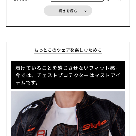
イヤーとして着用するのがおすすめです。驚くほど涼しく、ほどよ
D3O® VIPER STEALTHバックボーンプロテクター
：ソフトタイプで
い着圧感があり、かなり快適に感じられると思います。もう少し着
ありながら、バックボーンプロテクターのCE規格（EN1621-2）を
続きを読む
圧感が欲しい場合は「
BOOST UNDER SHIRTS〔SPLASH〕
」や、2
クリア
022年にリリースした「
BOOST-PRO UNDER SHIRTS
」もおすすめ
です。UNiON COOLやBOOST UNDERはピタッとしているため、
T
シャツ
や
ラッシュガード
を重ね着することでジャケットを脱いだ時
にも違和感なく過ごせます。
もっとこのウェアを楽しむために
着けていることを感じさせないフィット感。
今では、チェストプロテクターはマストアイ
テムです。