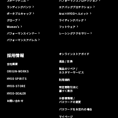
スポーツデニム
パフォーマンスプロテクション
ランディングパンツ
エアバッグプロテクション
ポータブルキャップ
Arai×HYODヘルメット
グローブ
ライディングバッグ
Women's
フットウェア
パフォーマンスインナー
レーシングアクセサリー
パフォーマンスアパレル
オンラインストアガイド
採用情報
返品 / 交換
会社概要
製品のリペア /
ORIGIN-WORKS
カスタマーサービス
HYOD SPIRITS
利用規約
HYOD-STORE
特定商取引法に
基づく表示
HYOD-DEALER
お客様情報 /
お問い合わせ
パスワードの変更
パスワードをお忘れの場合
マイページ