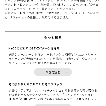
ジャケットの内側にHYOD D3O®チェストプロテクターを装着するアタッ
チメント（面ファスナー）を装備しています。ワンピースタイプのチェ
ストプロテクターを1カ所で固定することができます。
＊セパレートタイプの「HYOD D3O® AIR CHEST PROTECTOR Separat
e」はジャケットの仕様上、取り付けできません。
もっと知る
HYODこだわりのST-Xパターンを採用
過酷なレースシーンからフィードバックして開発されたストリート
ライディング専用のST-Xパターンを採用。一般のレザーウエアには
ないライディング時の快適さを実現しています。
背幅と前幅の絶妙なサイズバランスと袖山の高さを微調整して、試
行錯誤を繰り返して完成させたパターンは、ライディングシーンだ
続きを読む
けでなくバイクを降りた時のシルエットも考慮して開発を進めまし
た。ラグランパターンを採用している袖付け部分は、肩や腕の可動
範囲が広くてストレスのない運動性を実現、シルエットもすっきり
考え抜かれたマテリアルとそのスペック
させています。バイクを降りた時のシルエットにもとことんこだわ
次世代マテリアル「ストレッチメッシュ」素材を使った軽い着心地
りました。身に纏っていただくと、その隠れたこだわりを体感いた
を体感できるメッシュジャケットです。「ストレッチメッシュ」
だけると思います。
カラー・サイズ選択
は“軽さ”と“柔らかさ”において群を抜いた素材で、適度なストレッ
チ性もあるため、サマーライディングにおいて快適な着心地を実感