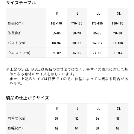
サイズテーブル
M
L
LL
3L
身長(cm)
160-170
170-180
175-185
180-190
体重(kg)
55-65
60-70
65-75
70-80
バスト(cm)
86-94
90-98
94-102
98-106
ウエスト(cm)
70-82
74-86
77-89
81-93
※上記のSIZE TABLEは製品の実寸法ではなく、各サイズ表示に対して基
準となる身体のサイズを示しています。
また、上記のサイズは目安ですので、体型によっては異なる場合があ
ります。
製品の仕上がりサイズ
M
L
LL
3L
前着丈(cm)
50
52
54
56
身幅(cm)
52
54
56
58