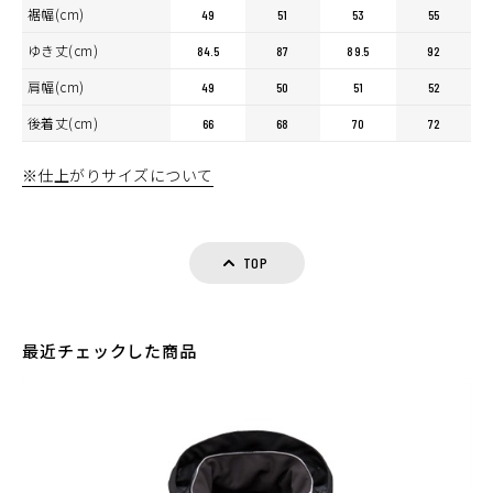
裾幅(cm)
49
51
53
55
ゆき丈(cm)
84.5
87
89.5
92
肩幅(cm)
49
50
51
52
後着丈(cm)
66
68
70
72
※仕上がりサイズについて
TOP
最近チェックした商品