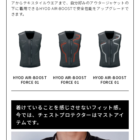
アからテキスタイルウエアまで、自分好みのアウタージャケットの
BLACK/WHITE
カートに入れる
下に着用できるHYOD AIR-BOOSTで安全性能をアップグレードで
LL
(税込)
¥43,890
きます。
KHAKI/BLACK
カートに入れる
M
(税込)
¥43,890
KHAKI/BLACK
カートに入れる
L
(税込)
¥43,890
NAVY
カートに入れる
HYOD AIR-BOOST
HYOD AIR-BOOST
HYOD AIR-BOOST
M
(税込)
FORCE 01
FORCE 01
FORCE 01
¥43,890
NAVY
カートに入れる
MW
(税込)
¥43,890
着けていることを感じさせないフィット感。
今では、チェストプロテクターはマストアイ
NAVY
テムです。
カートに入れる
L
(税込)
¥43,890