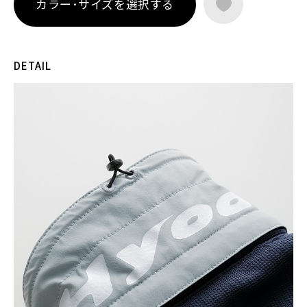
カラー･サイズを選択する
夏のライディング時の負担を軽減します。首へのフィット性を
高めるアジャスターを備え、さまざまなライディングポジショ
ンに対応。クールネック部分のみ取り外して洗濯できるため、
清潔さも保ちやすい仕様です。
DETAIL
デザインと機能をバランスよく融合させた“バック・アイデ
ィ”クールネックモデル。暑い季節でも首元から快適性を支
え、サマーライドを前向きに楽しませてくれる一着です。