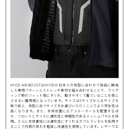
BLACK/BLUE
カートに入れる
M
(税込)
¥43,890
BLACK/BLUE
カートに入れる
MW
(税込)
¥43,890
BLACK/WHITE
カートに入れる
M
(税込)
¥43,890
BLACK/WHITE
カートに入れる
MW
(税込)
¥43,890
HYOD AIR-BOOSTはHYODが日本人の体型に合わせて独自に開発
した専用パターンとストレッチ素材を組み合わせることで、ライデ
BLACK/WHITE
カートに入れる
L
ィング時のフィット感にすぐれ、動きやすくて着ていることを感じ
(税込)
¥43,890
させない着用感となっています。サイズはSサイズから3Lサイズを
取り揃え、体型に合うサイズをお選びいただくことでより安全性は
高くなります。また、本体前面にエアスルーホールを配置するほ
BLACK/WHITE
カートに入れる
LW
か、フロントとサイドに通気性と伸縮性のあるメッシュパネルを採
(税込)
¥43,890
用。さらに本体裏地には通気性にすぐれるダブルラッセルを採用す
ることで内側の蒸れを軽減し快適性を実現しています。レザーウエ