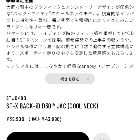
季節限定生産
大胆な背中のグラフィックとアシンメトリーデザインが印象的
な“バック・アイディ”のクールネックモデル。視覚的なインパ
クトに機能性を重ね、暑い季節でも積極的に走りを楽しみたい
ライダーに向けた一着です。
パターンには、ライディング時のフィット感を重視したHYOD
独自のST-Xパターンを採用。前傾姿勢での上半身の収まりや、
ハンドル操作に伴う肩・腕の動きに自然に追従する立体構造に
より、スポーティな走りの中でも安定した着用感をもたらしま
す。
マテリアルには、しなやかで軽量なanapsy（アナプシー）メ
ッシュを使用。高い通気性により走行風を効率よく取り込みま
す。裏地には速乾性に優れたHYODロゴ入りエアーメッシュを
続きを読む
採用し、汗をかいてもベタつきにくく、サラリとした肌触りを
キープ。さらに袖口にはEVOKEシリーズのインサレーションウ
STJ049D
エアと連結できるスナップボタンを備え、気温の変化にも柔軟
ST-X BACK-iD D3O®︎ JAC (COOL NECK)
に対応します。
プロテクションには、薄く柔軟なエアースルー構造のD3O® Dia
blo™プロテクター（CE規格 LEVEL1）を肩・肘に装備。軽量で
¥39,900
¥43,890
（ 税込
)
動きを妨げにくく、通気性にも優れています。
特長となる着脱式クールネックには接触冷感素材を採用。直射
日光による首まわりの日焼けを防ぎながら温度上昇を抑え、真