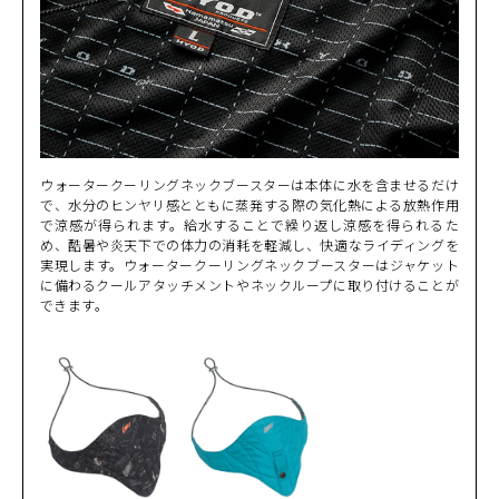
ウォータークーリングネックブースターは本体に水を含ませるだけ
で、水分のヒンヤリ感とともに蒸発する際の気化熱による放熱作用
で涼感が得られます。給水することで繰り返し涼感を得られるた
め、酷暑や炎天下での体力の消耗を軽減し、快適なライディングを
実現します。ウォータークーリングネックブースターはジャケット
に備わるクールアタッチメントやネックループに取り付けることが
できます。