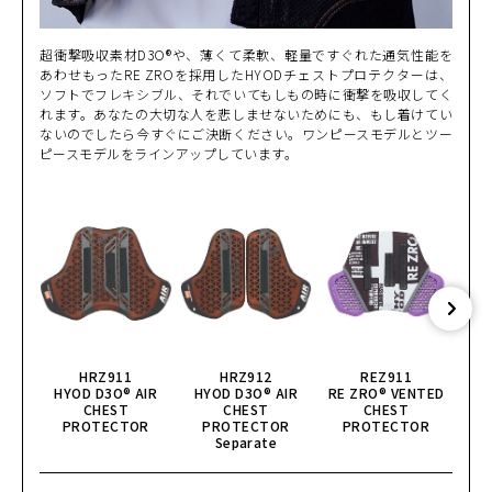
超衝撃吸収素材D3O®や、薄くて柔軟、軽量ですぐれた通気性能を
あわせもったRE ZROを採用したHYODチェストプロテクターは、
ソフトでフレキシブル、それでいてもしもの時に衝撃を吸収してく
れます。あなたの大切な人を悲しませないためにも、もし着けてい
ないのでしたら今すぐにご決断ください。ワンピースモデルとツー
ピースモデルをラインアップしています。
HRZ911
HRZ912
REZ911
HYOD D3O® AIR
HYOD D3O® AIR
RE ZRO® VENTED
CHEST
CHEST
CHEST
GHO
PROTECTOR
PROTECTOR
PROTECTOR
Separate