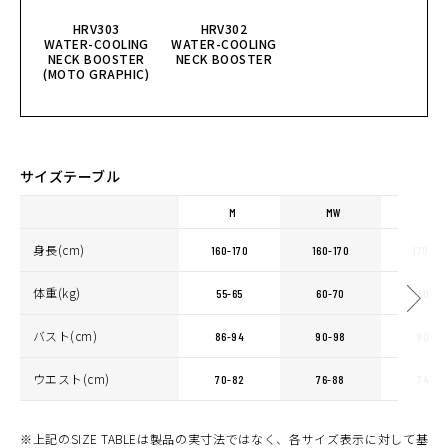
HRV303
HRV302
WATER-COOLING
WATER-COOLING
NECK BOOSTER
NECK BOOSTER
(MOTO GRAPHIC)
サイズテーブル
M
MW
L
身長(cm)
160-170
160-170
170-18
体重(kg)
55-65
60-70
60-70
バスト(cm)
86-94
90-98
90-98
ウエスト(cm)
70-82
76-88
74-86
※上記のSIZE TABLEは製品の実寸法ではなく、各サイズ表示に対して基