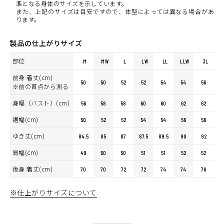
準となる身体のサイズを示しています。
また、上記のサイズは目安ですので、体型によっては異なる場合があ
ります。
製品の仕上がりサイズ
部位
M
MW
L
LW
LL
LLW
3L
前身 着丈(cm)
50
50
52
52
54
54
56
※前の首点から測る
身幅（バスト）(cm)
56
58
58
60
60
62
62
裾幅(cm)
50
52
52
54
54
56
56
ゆき丈(cm)
84.5
85
87
87.5
89.5
90
92
肩幅(cm)
49
50
50
51
51
52
52
後身 着丈(cm)
70
70
72
72
74
74
76
※仕上がりサイズについて