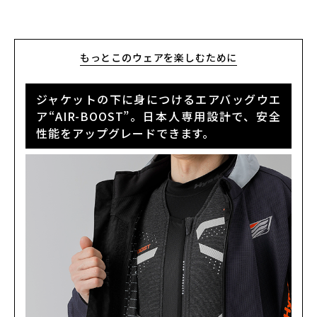
もっとこのウェアを楽しむために
ジャケットの下に身につけるエアバッグウエ
ア“AIR-BOOST”。日本人専用設計で、安全
性能をアップグレードできます。
カラー・サイズ選択
BLACK
カートに入れる
M
(税込)
¥43,890
BLACK
カートに入れる
MW
(税込)
¥43,890
BLACK
カートに入れる
LW
(税込)
¥43,890