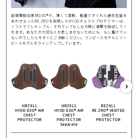
超衝撃吸収素材D3O®や、薄くて柔軟、軽量ですぐれた通気性能を
あわせもったRE ZROを採用したHYODチェストプロテクターは、
ソフトでフレキシブル、それでいてもしもの時に衝撃を吸収してく
れます。あなたの大切な人を悲しませないためにも、もし着けてい
ないのでしたら今すぐにご決断ください。ワンピースモデルとツー
ピースモデルをラインアップしています。
HRZ911
HRZ912
REZ911
HYOD D3O® AIR
HYOD D3O® AIR
RE ZRO® VENTED
CHEST
CHEST
CHEST
GHO
PROTECTOR
PROTECTOR
PROTECTOR
Separate