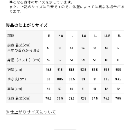
準となる身体のサイズを示しています。
また、上記のサイズは目安ですので、体型によっては異なる場合があ
ります。
製品の仕上がりサイズ
部位
M
MW
L
LW
LL
LLW
3L
前身 着丈(cm)
51
51
53
53
55
55
57
※前の首点から測る
身幅（バスト）(cm)
55
57
57
59
59
61
61
裾幅(cm)
49.5
51.5
51.5
53.5
53.5
55.5
55.5
ゆき丈(cm)
86
86.5
88.5
89
91
91.5
93.5
肩幅(cm)
49
50
50
51
51
52
52
後身 着丈(cm)
70.5
70.5
72.5
72.5
74.5
74.5
76.5
※仕上がりサイズについて