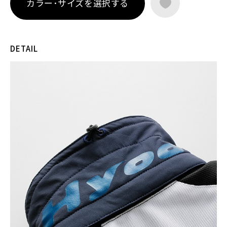
カラー･サイズを選択する
化にも柔軟に対応。
プロテクションには、薄く柔軟なエアースルー構造のD3O® Dia
blo™プロテクター（CE規格 LEVEL1）を肩・肘に装備。軽量で
動きを妨げにくく、まるで着けていないかのような自然な装着
DETAIL
感を実現しています。
首元から快適性を支えるクールネックを備えたこのモデルは、
暑い季節でも走ることを前向きに楽しみたいライダーに向けた
スポーツメッシュジャケットです。