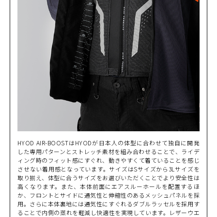
カラー・サイズ選択
BLACK
カートに入れる
M
(税込)
¥43,890
BLACK
カートに入れる
MW
(税込)
¥43,890
HYOD AIR-BOOSTはHYODが日本人の体型に合わせて独自に開発
した専用パターンとストレッチ素材を組み合わせることで、ライデ
BLACK
ィング時のフィット感にすぐれ、動きやすくて着ていることを感じ
カートに入れる
LW
させない着用感となっています。サイズはSサイズから3Lサイズを
(税込)
¥43,890
取り揃え、体型に合うサイズをお選びいただくことでより安全性は
高くなります。また、本体前面にエアスルーホールを配置するほ
BLACK
か、フロントとサイドに通気性と伸縮性のあるメッシュパネルを採
カートに入れる
LLW
用。さらに本体裏地には通気性にすぐれるダブルラッセルを採用す
(税込)
¥43,890
ることで内側の蒸れを軽減し快適性を実現しています。レザーウエ