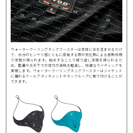
ウォータークーリングネックブースターは本体に水を含ませるだけ
で、水分のヒンヤリ感とともに蒸発する際の気化熱による放熱作用
で涼感が得られます。給水することで繰り返し涼感を得られるた
め、酷暑や炎天下での体力の消耗を軽減し、快適なライディングを
実現します。ウォータークーリングネックブースターはジャケット
に備わるクールアタッチメントやネックループに取り付けることが
できます。