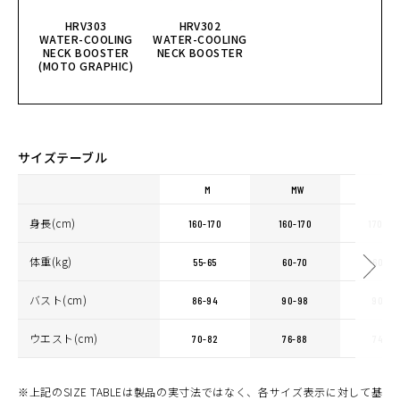
HRV303
HRV302
WATER-COOLING
WATER-COOLING
NECK BOOSTER
NECK BOOSTER
(MOTO GRAPHIC)
サイズテーブル
M
MW
L
身長(cm)
160-170
160-170
170-18
体重(kg)
55-65
60-70
60-70
バスト(cm)
86-94
90-98
90-98
ウエスト(cm)
70-82
76-88
74-86
※上記のSIZE TABLEは製品の実寸法ではなく、各サイズ表示に対して基