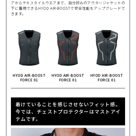
アからテキスタイルウエアまで、自分好みのアウタージャケットの
BLACK/RED
下に着用できるHYOD AIR-BOOSTで安全性能をアップグレードで
カートに入れる
L
きます。
(税込)
¥43,890
BLACK/WHITE
カートに入れる
MW
(税込)
¥43,890
BLACK/WHITE
カートに入れる
L
(税込)
¥43,890
BLACK/WHITE
HYOD AIR-BOOST
HYOD AIR-BOOST
HYOD AIR-BOOST
カートに入れる
LW
FORCE 01
FORCE 01
FORCE 01
(税込)
¥43,890
GREY/BLACK
カートに入れる
M
着けていることを感じさせないフィット感。
(税込)
¥43,890
今では、チェストプロテクターはマストアイ
テムです。
GREY/BLACK
カートに入れる
MW
(税込)
¥43,890