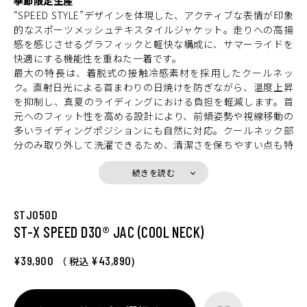
季節限定生産
“SPEED STYLE”デザインを体現した、アクティブな表情が印象
的なスポーツメッシュテキスタイルジャケット。走りへの高揚
感を感じさせるグラフィックと軽快な構成に、サマーライドを
快適にする機能性を重ねた一着です。
最大の特長は、着脱式の接触冷感素材を採用したクールネッ
ク。直射日光による首まわりの日焼けを防ぎながら、温度上昇
を抑制し、真夏のライディングにおける負担を軽減します。首
元へのフィット性を高める設計により、前傾姿勢や視線移動の
多いライディングポジションにも自然に対応。クールネック部
分のみ取り外して洗濯できるため、清潔さを保ちやすい点も特
長です。
パターンには、ライディング時の快適さを追求したHYOD独自
続きを読む
のST-Xパターンを採用。前傾姿勢での上半身の収まりやハンド
ル操作に伴う肩・腕の動きに自然に追従し、スポーツライディ
STJ050D
ングでも安定したフィット感をもたらします。
ST-X SPEED D3O® JAC (COOL NECK)
マテリアルには、適度なハリを持ちながら軽量でソフト、かつ
強度にも優れたテキスタイルメッシュを使用。走行風を効率よ
く取り込み、裏地には吸汗速乾性に優れたHYODロゴ入りエア
¥39,900
¥43,890
（ 税込
)
ーメッシュを採用することで、汗をかいてもベタつきにくいコ
ンディションを保ちます。袖口にはEVOKEシリーズのインサレ
ーションウエアと連結できるスナップボタンを備え、気温の変